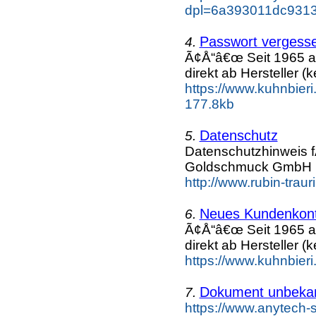
dpl=6a393011dc9313
Passwort vergesse
4.
Ã¢Å“â€œ Seit 1965 a
direkt ab Hersteller (k
https://www.kuhnbieri
177.8kb
Datenschutz
5.
Datenschutzhinweis f
Goldschmuck GmbH
http://www.rubin-trau
Neues Kundenkonto
6.
Ã¢Å“â€œ Seit 1965 a
direkt ab Hersteller (k
https://www.kuhnbieri
Dokument unbeka
7.
https://www.anytech-