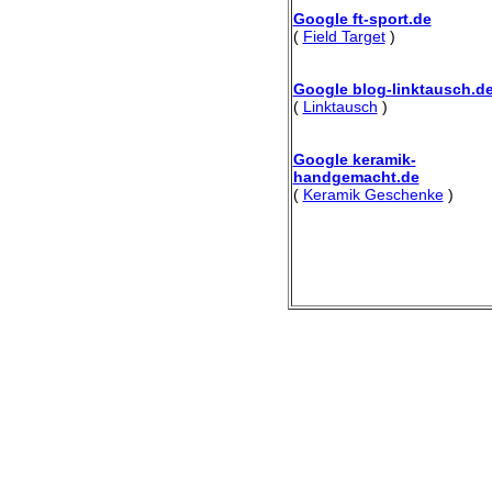
Google ft-sport.de
(
Field Target
)
Google blog-linktausch.d
(
Linktausch
)
Google keramik-
handgemacht.de
(
Keramik Geschenke
)