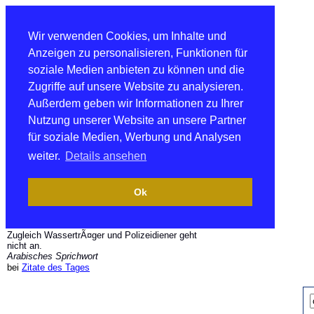
Wir verwenden Cookies, um Inhalte und
Anzeigen zu personalisieren, Funktionen für
soziale Medien anbieten zu können und die
Zugriffe auf unsere Website zu analysieren.
Außerdem geben wir Informationen zu Ihrer
Nutzung unserer Website an unsere Partner
für soziale Medien, Werbung und Analysen
weiter.
Details ansehen
Ok
Zugleich WassertrÃ¤ger und Polizeidiener geht
nicht an.
Arabisches Sprichwort
bei
Zitate des Tages