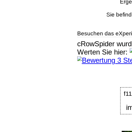
Erge
Sie befind
Besuchen das eXperi
cRowSpider
wur
Werten Sie hier:
f1
i