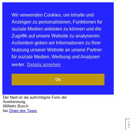
Wir verwenden Cookies, um Inhalte und
Anzeigen zu personalisieren, Funktionen für
soziale Medien anbieten zu können und die
Zugriffe auf unsere Website zu analysieren.
Außerdem geben wir Informationen zu Ihrer
Nutzung unserer Website an unsere Partner
für soziale Medien, Werbung und Analysen
weiter.
Details ansehen
Ok
Der Neid ist die aufrichtigste Form der
Anerkennung.
Wilhelm Busch
bei
Zitate des Tages