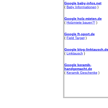
Google baby-infos.net
(
Baby Informationen
)
Google holz-mieten.de
(
Holzmiete bauen?!
)
Google ft-sport.de
(
Field Target
)
Google blog-linktausch.d
(
Linktausch
)
Google keramik-
handgemacht.de
(
Keramik Geschenke
)