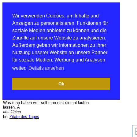
Wir verwenden Cookies, um Inhalte und
Anzeigen zu personalisieren, Funktionen für
soziale Medien anbieten zu können und die
Zugriffe auf unsere Website zu analysieren.
Außerdem geben wir Informationen zu Ihrer
Nutzung unserer Website an unsere Partner
für soziale Medien, Werbung und Analysen
weiter.
Details ansehen
Ok
Was man haben will, soll man erst einmal laufen
lassen. Â
aus China
bei
Zitate des Tages