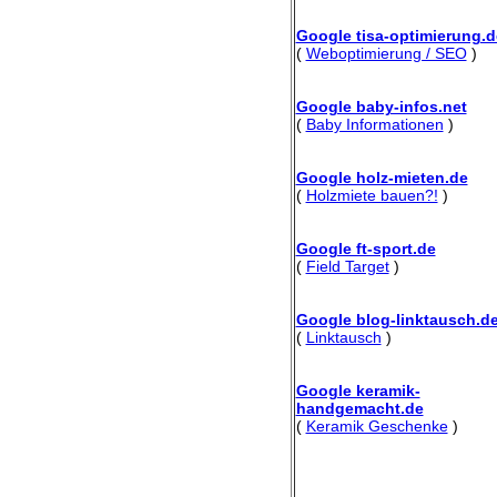
Google tisa-optimierung.d
(
Weboptimierung / SEO
)
Google baby-infos.net
(
Baby Informationen
)
Google holz-mieten.de
(
Holzmiete bauen?!
)
Google ft-sport.de
(
Field Target
)
Google blog-linktausch.d
(
Linktausch
)
Google keramik-
handgemacht.de
(
Keramik Geschenke
)