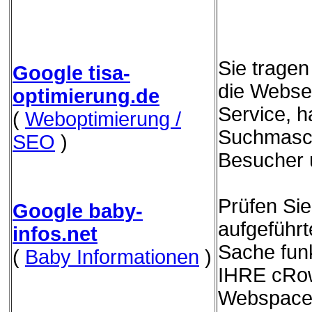
Sie trage
Google tisa-
die Websei
optimierung.de
Service, h
(
Weboptimierung /
Suchmasch
SEO
)
Besucher 
Prüfen Sie
Google baby-
aufgeführ
infos.net
Sache funk
(
Baby Informationen
)
IHRE cRow
Webspace 