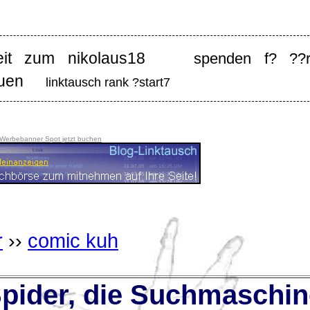
eit zum nikolaus18
spenden f? ??r
auen
linktausch rank ?start7
 Werbebanner Spot jetzt buchen
r
››
comic kuh
ider, die Suchmaschin