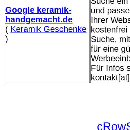
Suche ein 
Google keramik-
und passe
handgemacht.de
Ihrer Webs
(
Keramik Geschenke
kostenfrei
)
Suche, mit
für eine g
Werbeeinb
Für Infos 
kontakt[at
cRowS