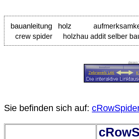
bauanleitung holz
aufmerksamk
crew spider
holzhau addit selber b
diesen
Sie befinden sich auf:
cRowSpide
cRowSp