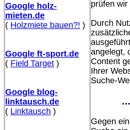
prüfen wir
Google holz-
mieten.de
Durch Nut
(
Holzmiete bauen?!
)
zusätzliche
ausgeführ
angelegt,
Google ft-sport.de
Content g
(
Field Target
)
Ihrer Webs
Suche-Webs
Google blog-
.
linktausch.de
(
Linktausch
)
Gegen eine