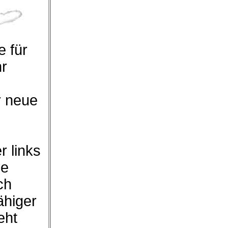
 für
hr
r neue
r links
ie
ch
ähiger
eht