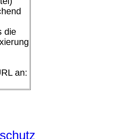
tel)
chend
s die
exierung
URL an:
schutz