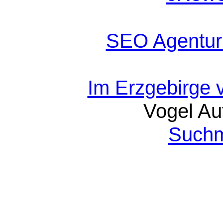
SEO Agentur
Im Erzgebirge 
Vogel Au
Suchm