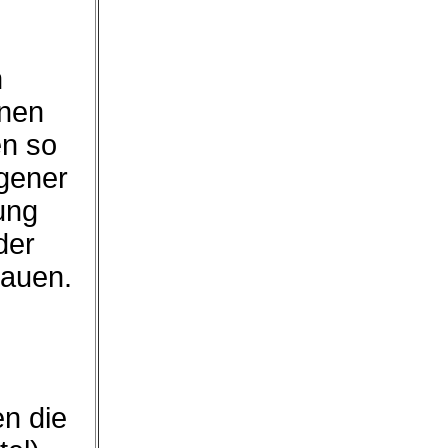
n
hnen
en so
igener
ung
der
hauen.
en die