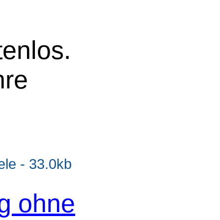
tenlos.
hre
e - 33.0kb
og ohne