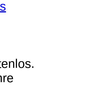
os
tenlos.
hre