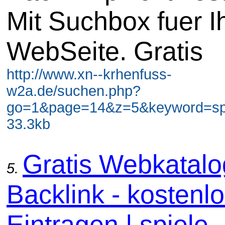
Mit Suchbox fuer I
WebSeite. Gratis
http://www.xn--krhenfuss-
w2a.de/suchen.php?
go=1&page=14&z=5&keyword=spi
33.3kb
Gratis Webkatal
5.
Backlink - kostenl
Eintragen | spiele