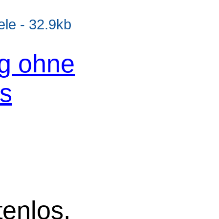
e - 32.9kb
og ohne
os
tenlos.