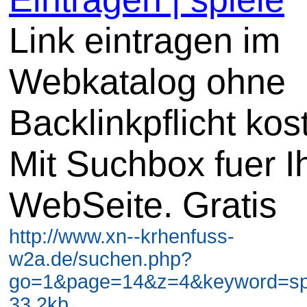
Link eintragen im
Webkatalog ohne
Backlinkpflicht kos
Mit Suchbox fuer I
WebSeite. Gratis
http://www.xn--krhenfuss-
w2a.de/suchen.php?
go=1&page=14&z=4&keyword=spi
33.2kb