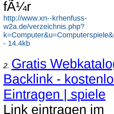
fÃ¼r
http://www.xn--krhenfuss-
w2a.de/verzeichnis.php?
k=Computer&u=Computerspiele&
- 14.4kb
Gratis Webkatal
2.
Backlink - kostenl
Eintragen | spiele
Link eintragen im