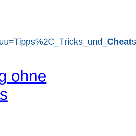
uu=Tipps%2C_Tricks_und_
Cheat
og ohne
os