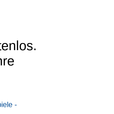
tenlos.
hre
ele -