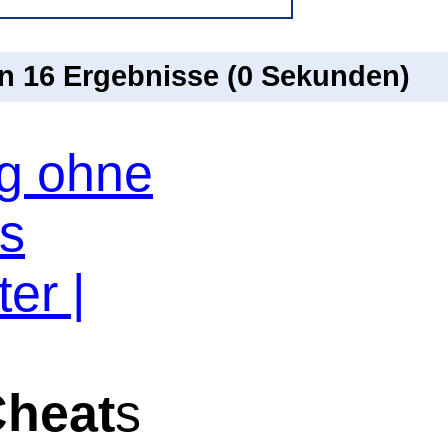
on 16 Ergebnisse (0 Sekunden)
og ohne
os
er |
heat
s