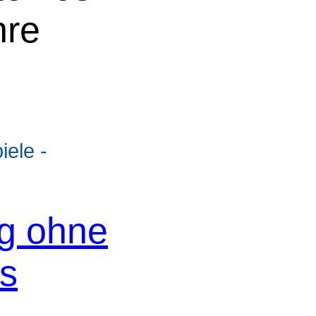
hre
ele -
og ohne
os