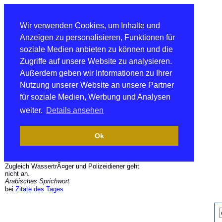
Wir verwenden Cookies, um Inhalte und
Anzeigen zu personalisieren, Funktionen für
soziale Medien anbieten zu können und die
Zugriffe auf unsere Website zu analysieren.
Außerdem geben wir Informationen zu Ihrer
Nutzung unserer Website an unsere Partner
für soziale Medien, Werbung und Analysen
weiter.
Details ansehen
Ok
Zugleich WassertrÃ¤ger und Polizeidiener geht
nicht an.
Arabisches Sprichwort
bei
Zitate des Tages