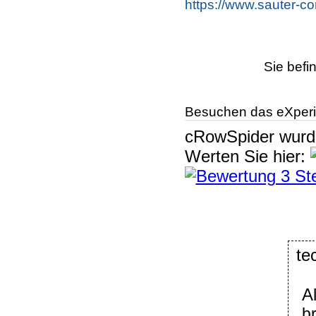
https://www.sauter-co
Sie befi
Besuchen das eXperi
cRowSpider
wur
Werten Sie hier:
t
A
b