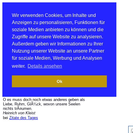
Wir verwenden Cookies, um Inhalte und
Anzeigen zu personalisieren, Funktionen für
soziale Medien anbieten zu können und die
Zugriffe auf unsere Website zu analysieren.
Außerdem geben wir Informationen zu Ihrer
Nutzung unserer Website an unsere Partner
für soziale Medien, Werbung und Analysen
weiter.
Details ansehen
Ok
O es muss doch noch etwas anderes geben als
Liebe, Ruhm, GlÃ¼ck, wovon unsere Seelen
nichts trÃ¤umen.
Heinrich von Kleist
bei
Zitate des Tages