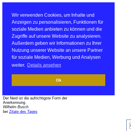
Wir verwenden Cookies, um Inhalte und
Anzeigen zu personalisieren, Funktionen für
soziale Medien anbieten zu können und die
Zugriffe auf unsere Website zu analysieren.
Außerdem geben wir Informationen zu Ihrer
Nutzung unserer Website an unsere Partner
für soziale Medien, Werbung und Analysen
weiter.
Details ansehen
Ok
Der Neid ist die aufrichtigste Form der
Anerkennung.
Wilhelm Busch
bei
Zitate des Tages