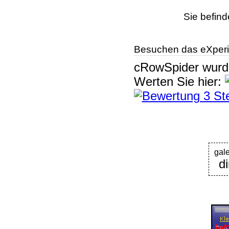
Sie befind
Besuchen das eXperi
cRowSpider
wur
Werten Sie hier:
gal
d