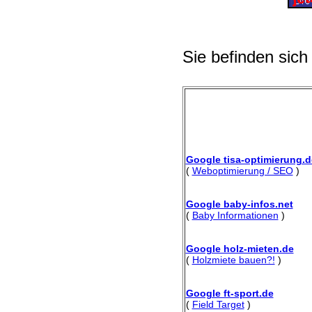
Sie befinden sich
Google tisa-optimierung.d
(
Weboptimierung / SEO
)
Google baby-infos.net
(
Baby Informationen
)
Google holz-mieten.de
(
Holzmiete bauen?!
)
Google ft-sport.de
(
Field Target
)