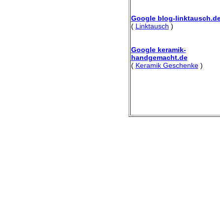
Google blog-linktausch.d
(
Linktausch
)
Google keramik-
handgemacht.de
(
Keramik Geschenke
)