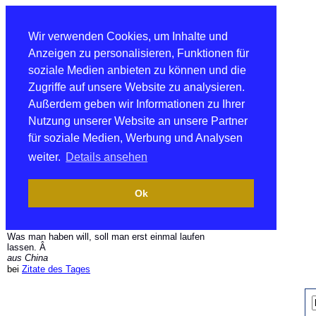
Wir verwenden Cookies, um Inhalte und
Anzeigen zu personalisieren, Funktionen für
soziale Medien anbieten zu können und die
Zugriffe auf unsere Website zu analysieren.
Außerdem geben wir Informationen zu Ihrer
Nutzung unserer Website an unsere Partner
für soziale Medien, Werbung und Analysen
weiter.
Details ansehen
Ok
Was man haben will, soll man erst einmal laufen
lassen. Â
aus China
bei
Zitate des Tages