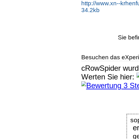
http://www.xn--krhen
34.2kb
Sie bef
Besuchen das eXperi
cRowSpider
wur
Werten Sie hier:
e
g