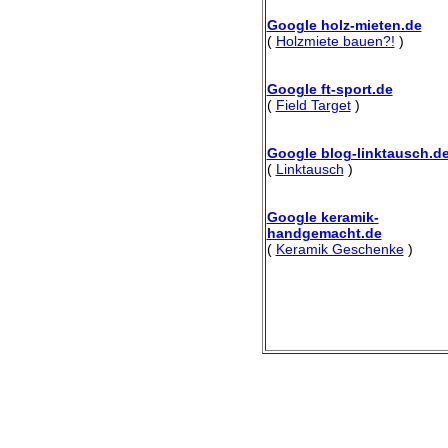
Google holz-mieten.de
(
Holzmiete bauen?!
)
Google ft-sport.de
(
Field Target
)
Google blog-linktausch.d
(
Linktausch
)
Google keramik-
handgemacht.de
(
Keramik Geschenke
)