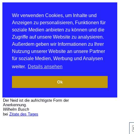
Wir verwenden Cookies, um Inhalte und
Anzeigen zu personalisieren, Funktionen für
soziale Medien anbieten zu können und die
Zugriffe auf unsere Website zu analysieren.
Außerdem geben wir Informationen zu Ihrer
Nutzung unserer Website an unsere Partner
für soziale Medien, Werbung und Analysen
weiter.
Details ansehen
Ok
Der Neid ist die aufrichtigste Form der
Anerkennung.
Wilhelm Busch
bei
Zitate des Tages