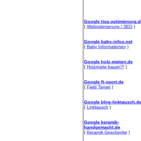
Google tisa-optimierung.d
(
Weboptimierung / SEO
)
Google baby-infos.net
(
Baby Informationen
)
Google holz-mieten.de
(
Holzmiete bauen?!
)
Google ft-sport.de
(
Field Target
)
Google blog-linktausch.d
(
Linktausch
)
Google keramik-
handgemacht.de
(
Keramik Geschenke
)