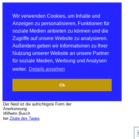
Wir verwenden Cookies, um Inhalte und
Anzeigen zu personalisieren, Funktionen für
soziale Medien anbieten zu können und die
Zugriffe auf unsere Website zu analysieren.
Außerdem geben wir Informationen zu Ihrer
Nutzung unserer Website an unsere Partner
für soziale Medien, Werbung und Analysen
weiter.
Details ansehen
Ok
Der Neid ist die aufrichtigste Form der
Anerkennung.
Wilhelm Busch
bei
Zitate des Tages