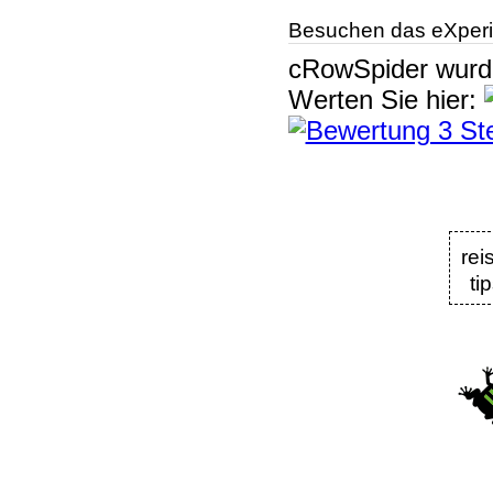
Besuchen das eXperi
cRowSpider
wur
Werten Sie hier:
re
ti