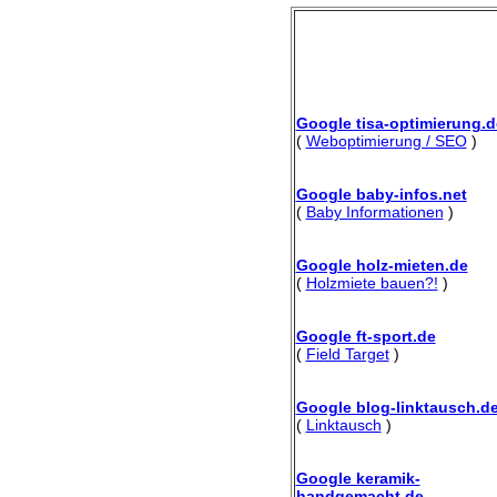
Google tisa-optimierung.d
(
Weboptimierung / SEO
)
Google baby-infos.net
(
Baby Informationen
)
Google holz-mieten.de
(
Holzmiete bauen?!
)
Google ft-sport.de
(
Field Target
)
Google blog-linktausch.d
(
Linktausch
)
Google keramik-
handgemacht.de