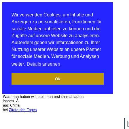
Wir verwenden Cookies, um Inhalte und
Anzeigen zu personalisieren, Funktionen für
soziale Medien anbieten zu können und die
Zugriffe auf unsere Website zu analysieren.
Außerdem geben wir Informationen zu Ihrer
Nutzung unserer Website an unsere Partner
für soziale Medien, Werbung und Analysen
weiter.
Details ansehen
Ok
Was man haben will, soll man erst einmal laufen
lassen. Â
aus China
bei
Zitate des Tages