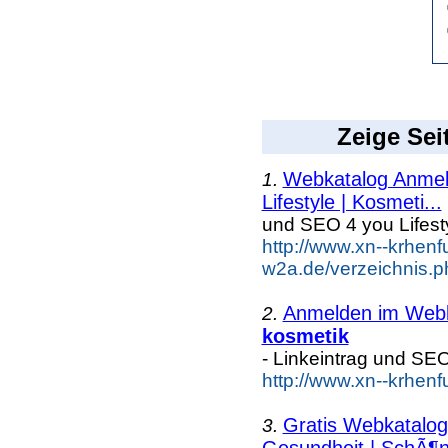
Zeige Sei
Webkatalog Anmeld
1.
Lifestyle | Kosmeti...
und SEO 4 you Lifest
http://www.xn--krhenf
w2a.de/verzeichnis.ph
Anmelden im Webka
2.
kosmetik
- Linkeintrag und SE
http://www.xn--krhen
Gratis Webkatalog 
3.
Gesundheit | SchÃ¶n