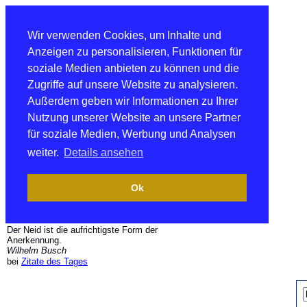
Wir verwenden Cookies, um Inhalte und
Anzeigen zu personalisieren, Funktionen für
soziale Medien anbieten zu können und die
Zugriffe auf unsere Website zu analysieren.
Außerdem geben wir Informationen zu Ihrer
Nutzung unserer Website an unsere Partner
für soziale Medien, Werbung und Analysen
weiter.
Details ansehen
Ok
Der Neid ist die aufrichtigste Form der
Anerkennung.
Wilhelm Busch
bei
Zitate des Tages