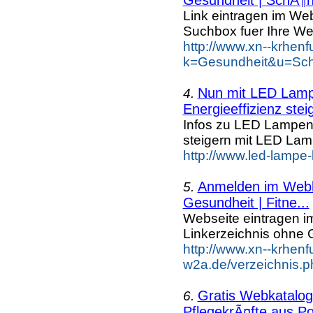
Link eintragen im Web
Suchbox fuer Ihre We
http://www.xn--krhen
k=Gesundheit&u=Sch
Nun mit LED Lampe
4.
Energieeffizienz steig
Infos zu LED Lampen n
steigern mit LED La
http://www.led-lampe
Anmelden im Webka
5.
Gesundheit | Fitne...
Webseite eintragen i
Linkerzeichnis ohne G
http://www.xn--krhenf
w2a.de/verzeichnis.p
Gratis Webkatalog 
6.
PflegekrÃ¤fte aus Po