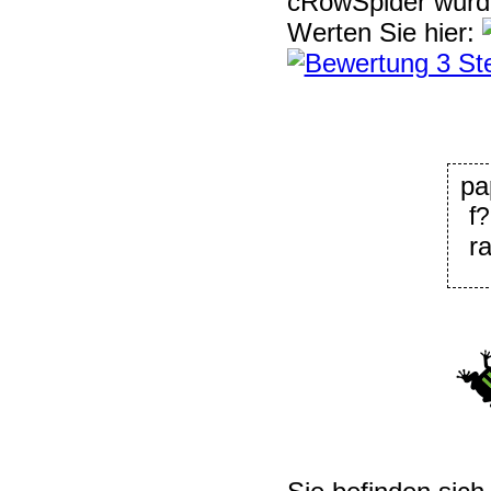
cRowSpider
wur
Werten Sie hier:
pa
f
r