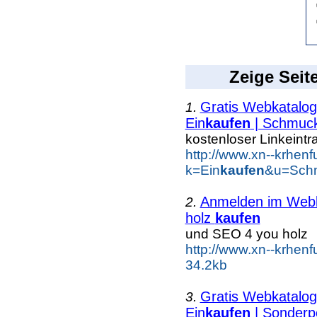
Zeige Seit
Gratis Webkatalog 
1.
Ein
kaufen
| Schmuc
kostenloser Linkeintr
http://www.xn--krhen
k=Ein
kaufen
&u=Schm
Anmelden im Webka
2.
holz
kaufen
und SEO 4 you holz
http://www.xn--krhen
34.2kb
Gratis Webkatalog 
3.
Ein
kaufen
| Sonderp