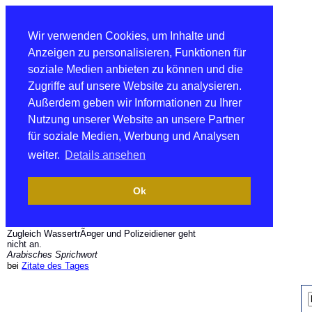
Wir verwenden Cookies, um Inhalte und
Anzeigen zu personalisieren, Funktionen für
soziale Medien anbieten zu können und die
Zugriffe auf unsere Website zu analysieren.
Außerdem geben wir Informationen zu Ihrer
Nutzung unserer Website an unsere Partner
für soziale Medien, Werbung und Analysen
weiter.
Details ansehen
Ok
Zugleich WassertrÃ¤ger und Polizeidiener geht
nicht an.
Arabisches Sprichwort
bei
Zitate des Tages