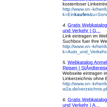
kostenloser Linkeintr
http://www.xn--krhen
k=Ein
kaufen
&u=Sond
Gratis Webkatalog 
4.
und Verkehr | G...
Link eintragen im Web
Suchbox fuer Ihre We
http://www.xn--krhen
k=Auto_und_Verkehr
Webkatalog Anmeld
5.
Reisen | StÃ¤dtereis
Webseite eintragen i
Linkerzeichnis ohne B
http://www.xn--krhenf
w2a.de/verzeichnis.p
Gratis Webkatalog 
6.
und Verkehr | A...