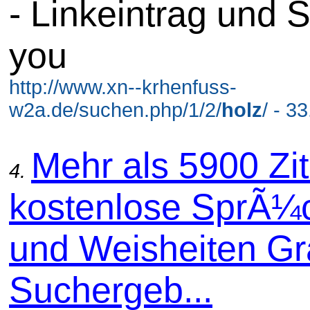
- Linkeintrag und 
you
http://www.xn--krhenfuss-
w2a.de/suchen.php/1/2/
holz
/ - 3
Mehr als 5900 Zit
4.
kostenlose SprÃ¼
und Weisheiten Gra
Suchergeb...