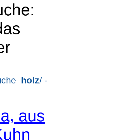
uche:
das
er
suche_
holz
/ -
ca, aus
 Kuhn