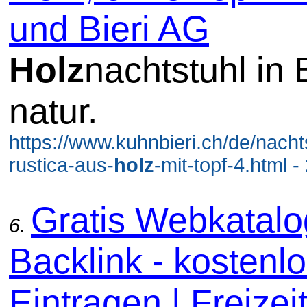
und Bieri AG
Holz
nachtstuhl in
natur.
https://www.kuhnbieri.ch/de/nacht
rustica-aus-
holz
-mit-topf-4.html 
Gratis Webkatal
6.
Backlink - kostenl
Eintragen | Freizeit