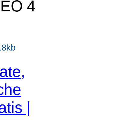
SEO 4
3.8kb
ate,
che
tis |