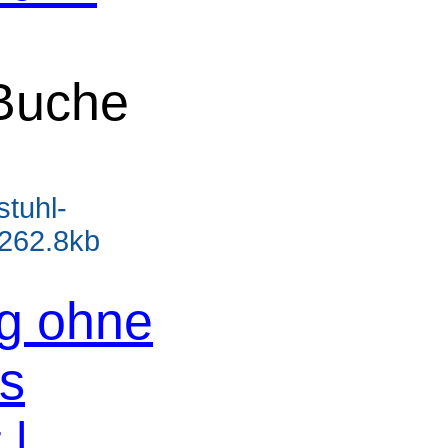
 Buche
stuhl-
- 262.8kb
og ohne
os
 |