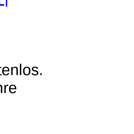
tenlos.
hre