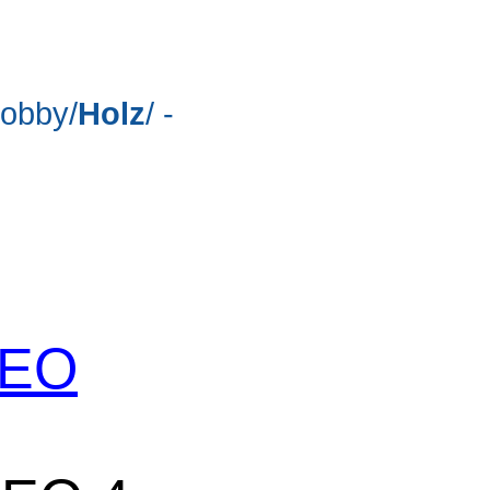
Hobby/
Holz
/ -
 SEO