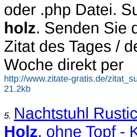
oder .php Datei. S
holz
. Senden Sie 
Zitat des Tages / d
Woche direkt per
http://www.zitate-gratis.de/zitat_
21.2kb
Nachtstuhl Rusti
5.
Holz
, ohne Topf -