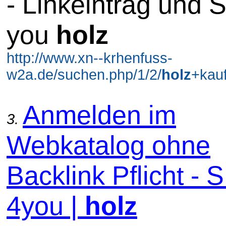
- Linkeintrag und 
you
holz
http://www.xn--krhenfuss-
w2a.de/suchen.php/1/2/
holz
+kauf
Anmelden im
3.
Webkatalog ohne
Backlink Pflicht -
4you |
holz