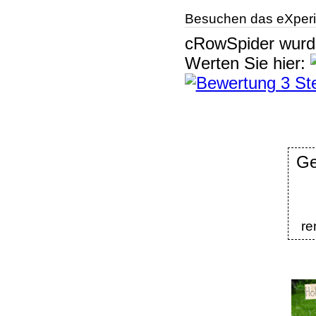
Besuchen das eXperi
cRowSpider
wur
Werten Sie hier:
G
r