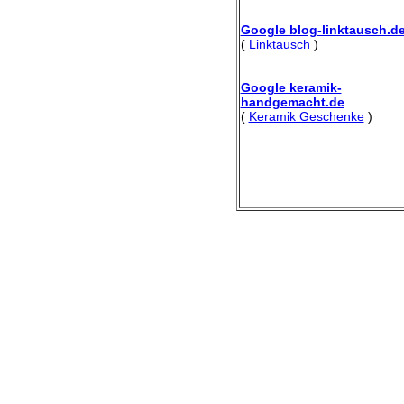
Google blog-linktausch.d
(
Linktausch
)
Google keramik-
handgemacht.de
(
Keramik Geschenke
)