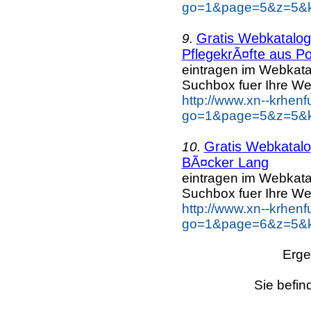
go=1&page=5&z=5&k
Gratis Webkatalo
9.
PflegekrÃ¤fte aus Po
eintragen im Webkat
Suchbox fuer Ihre We
http://www.xn--krhen
go=1&page=5&z=5&ke
Gratis Webkatal
10.
BÃ¤cker Lang
eintragen im Webkat
Suchbox fuer Ihre We
http://www.xn--krhen
go=1&page=6&z=5&k
Erge
Sie befin