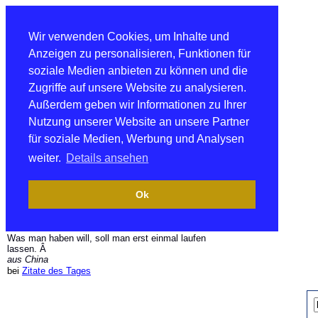
Wir verwenden Cookies, um Inhalte und
Anzeigen zu personalisieren, Funktionen für
soziale Medien anbieten zu können und die
Zugriffe auf unsere Website zu analysieren.
Außerdem geben wir Informationen zu Ihrer
Nutzung unserer Website an unsere Partner
für soziale Medien, Werbung und Analysen
weiter.
Details ansehen
Ok
Was man haben will, soll man erst einmal laufen
lassen. Â
aus China
bei
Zitate des Tages