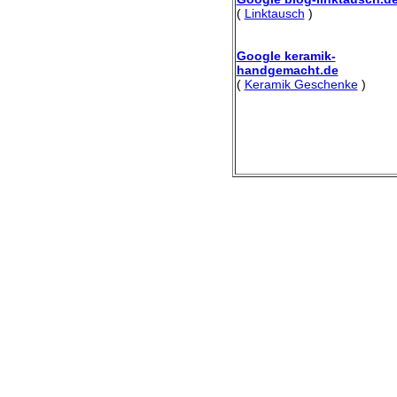
(
Linktausch
)
Google keramik-
handgemacht.de
(
Keramik Geschenke
)