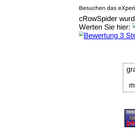
Besuchen das eXperi
cRowSpider
wur
Werten Sie hier:
gr
m