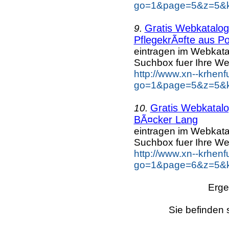
go=1&page=5&z=5&k
Gratis Webkatalo
9.
PflegekrÃ¤fte aus Po
eintragen im Webkat
Suchbox fuer Ihre We
http://www.xn--krhen
go=1&page=5&z=5&ke
Gratis Webkatal
10.
BÃ¤cker Lang
eintragen im Webkat
Suchbox fuer Ihre We
http://www.xn--krhen
go=1&page=6&z=5&k
Erge
Sie befinden 