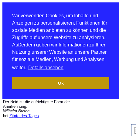
Wir verwenden Cookies, um Inhalte und
Anzeigen zu personalisieren, Funktionen für
soziale Medien anbieten zu können und die
Zugriffe auf unsere Website zu analysieren.
Außerdem geben wir Informationen zu Ihrer
Nutzung unserer Website an unsere Partner
für soziale Medien, Werbung und Analysen
weiter.
Details ansehen
Ok
Der Neid ist die aufrichtigste Form der
Anerkennung.
Wilhelm Busch
bei
Zitate des Tages