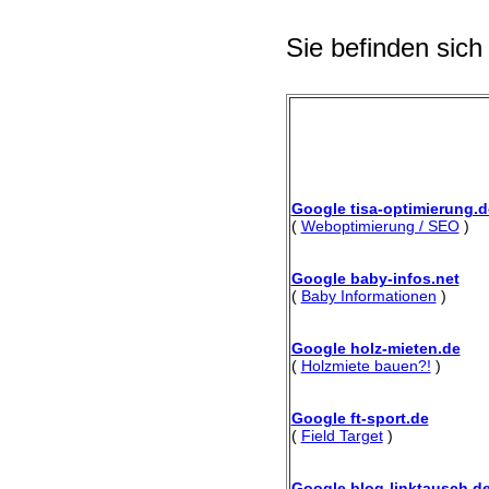
Sie befinden sich
Google tisa-optimierung.d
(
Weboptimierung / SEO
)
Google baby-infos.net
(
Baby Informationen
)
Google holz-mieten.de
(
Holzmiete bauen?!
)
Google ft-sport.de
(
Field Target
)
Google blog-linktausch.d