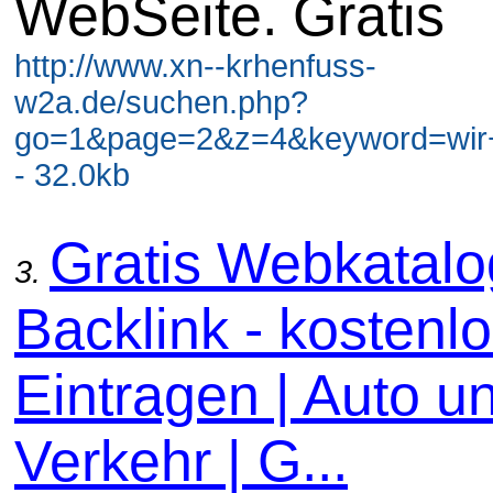
WebSeite. Gratis
http://www.xn--krhenfuss-
w2a.de/suchen.php?
go=1&page=2&z=4&keyword=wir+
- 32.0kb
Gratis Webkatal
3.
Backlink - kostenl
Eintragen | Auto u
Verkehr | G...