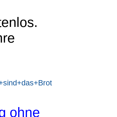
tenlos.
hre
sind+das+Brot
og ohne