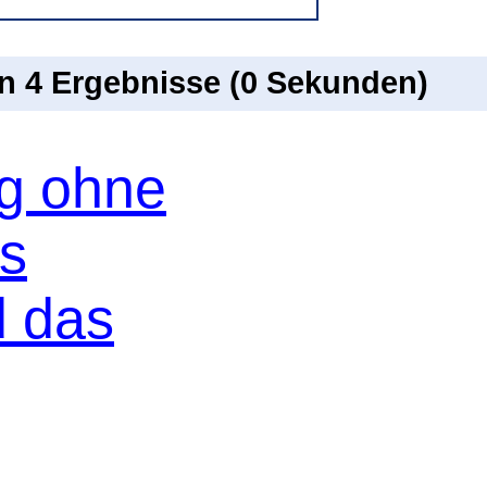
on 4 Ergebnisse (0 Sekunden)
og ohne
os
d das