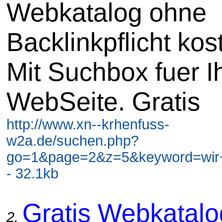
Webkatalog ohne
Backlinkpflicht kos
Mit Suchbox fuer I
WebSeite. Gratis
http://www.xn--krhenfuss-
w2a.de/suchen.php?
go=1&page=2&z=5&keyword=wir+
- 32.1kb
Gratis Webkatal
2.