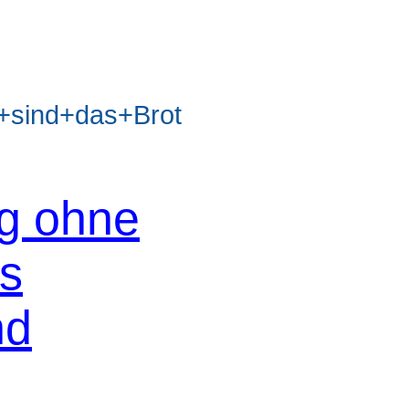
sind+das+Brot
og ohne
os
nd