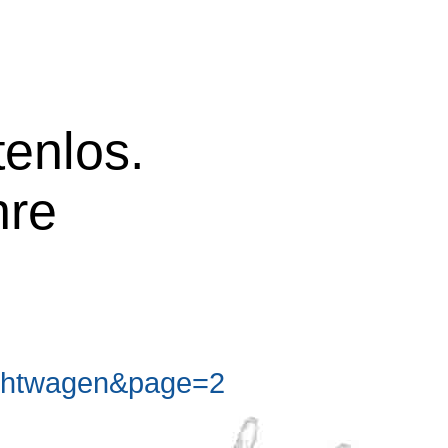
tenlos.
hre
chtwagen&page=2