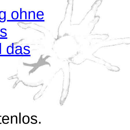
og ohne
os
d das
tenlos.