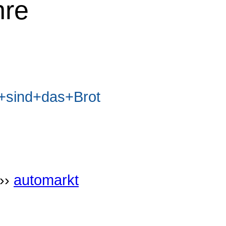
hre
sind+das+Brot
››
automarkt