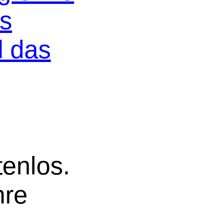
os
d das
tenlos.
hre