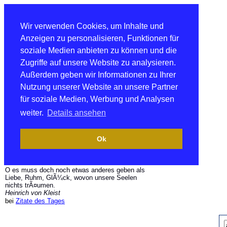
Wir verwenden Cookies, um Inhalte und
Anzeigen zu personalisieren, Funktionen für
soziale Medien anbieten zu können und die
Zugriffe auf unsere Website zu analysieren.
Außerdem geben wir Informationen zu Ihrer
Nutzung unserer Website an unsere Partner
für soziale Medien, Werbung und Analysen
weiter.
Details ansehen
Ok
O es muss doch noch etwas anderes geben als
Liebe, Ruhm, GlÃ¼ck, wovon unsere Seelen
nichts trÃ¤umen.
Heinrich von Kleist
bei
Zitate des Tages