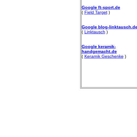
Google ft-sport.de
(
Field Target
)
Google blog-linktausch.d
(
Linktausch
)
Google keramik-
handgemacht.de
(
Keramik Geschenke
)