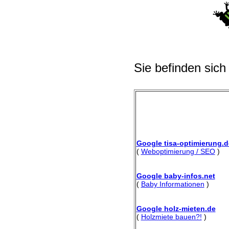
Sie befinden sich
Google tisa-optimierung.d
(
Weboptimierung / SEO
)
Google baby-infos.net
(
Baby Informationen
)
Google holz-mieten.de
(
Holzmiete bauen?!
)