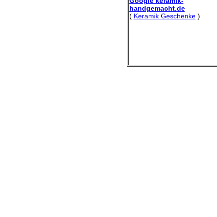
Google keramik-
handgemacht.de
(
Keramik Geschenke
)