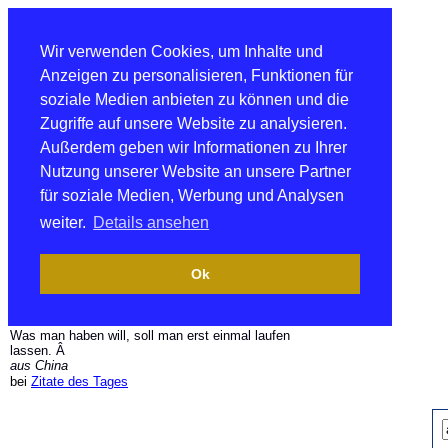
Wir verwenden Cookies, um Inhalte und
Anzeigen zu personalisieren, Funktionen für
soziale Medien anbieten zu können und die
Zugriffe auf unsere Website zu analysieren.
Außerdem geben wir Informationen zu Ihrer
Nutzung unserer Website an unsere Partner
für soziale Medien, Werbung und Analysen
weiter.
Details ansehen
Ok
Was man haben will, soll man erst einmal laufen
lassen. Â
aus China
bei
Zitate des Tages