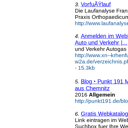
VorfuÃŸlauf
3.
Die Laufanalyse Frank
Praxis Orthopaedicum
http://www.laufanalyse
Anmelden im Webka
4.
Auto und Verkehr |...
und Verkehr Autogas
http://www.xn--krhenf
w2a.de/verzeichnis.
- 15.3kb
Blog ‣ Punkt 191 
5.
aus Chemnitz
2016
Allgemein
http://punkt191.de/blo
Gratis Webkatalog 
6.
Link eintragen im Web
Suchbox fuer Ihre We