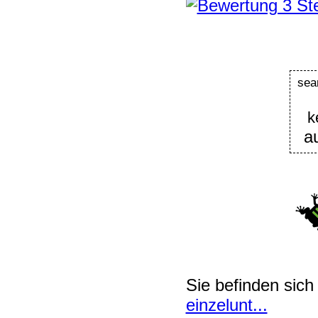
se
k
a
Sie befinden sich
einzelunt...