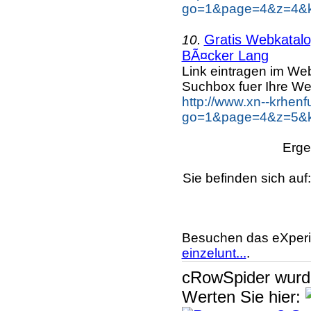
go=1&page=4&z=4&k
Gratis Webkatalog
10.
BÃ¤cker Lang
Link eintragen im Web
Suchbox fuer Ihre We
http://www.xn--krhen
go=1&page=4&z=5&k
Erge
Sie befinden sich auf
Besuchen das eXperi
einzelunt...
.
cRowSpider
wur
Werten Sie hier: