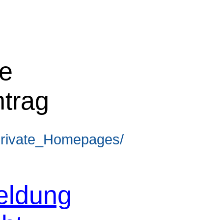
ne
ntrag
/Private_Homepages/
eldung