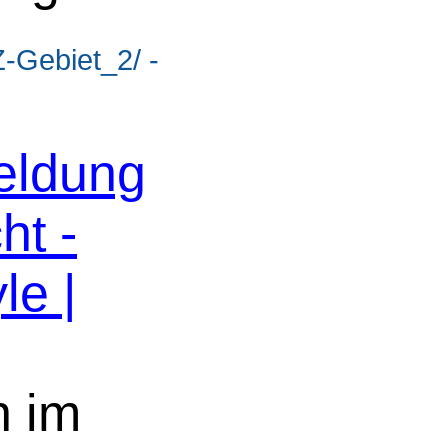
-Gebiet_2/ -
eldung
ht -
le |
n im