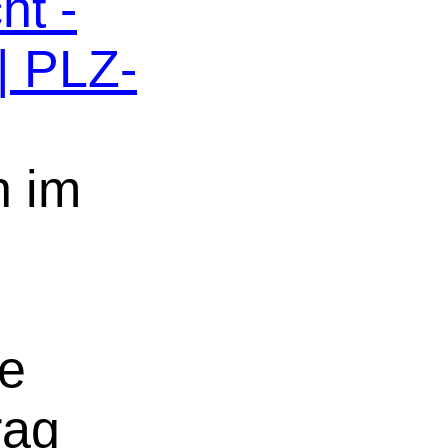
ht -
| PLZ-
n im
ne
rag