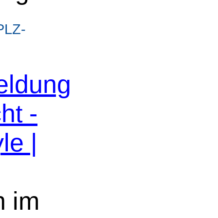
/PLZ-
eldung
ht -
le |
n im