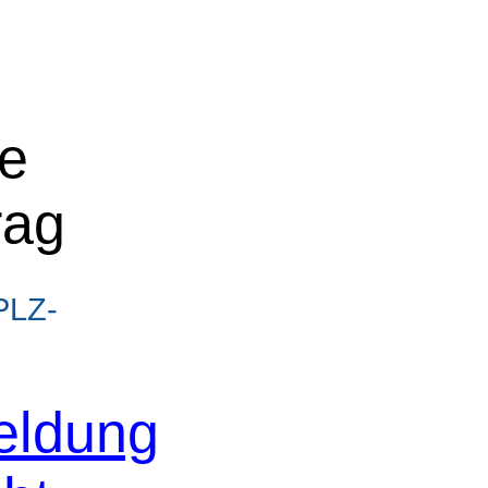
ne
rag
/PLZ-
eldung