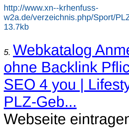
http://www.xn--krhenfuss-
w2a.de/verzeichnis.php/Sport/PLZ
13.7kb
Webkatalog Anm
5.
ohne Backlink Pflic
SEO 4 you | Lifesty
PLZ-Geb...
Webseite eintrage