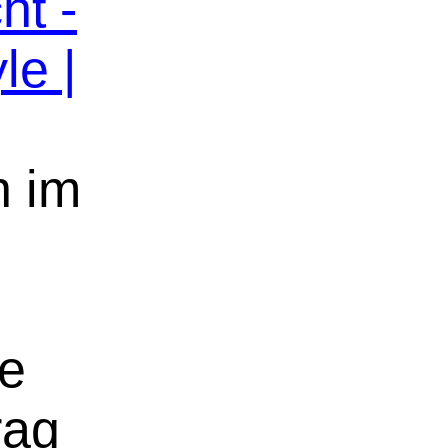
ht -
le |
n im
ne
rag