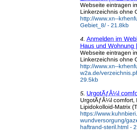
Webseite eintragen i
Linkerzeichnis ohne G
http://www.xn--krhen
Gebiet_8/ - 21.8kb
Anmelden im Webka
4.
Haus und Wohnung |.
Webseite eintragen i
Linkerzeichnis ohne G
http://www.xn--krhenf
w2a.de/verzeichnis.
29.5kb
UrgotÃƒÂ¼l comfort
5.
UrgotÃƒÂ¼l comfort, 
Lipidokolloid-Matrix (
https://www.kuhnbier
wundversorgung/gazew
haftrand-steril.html -