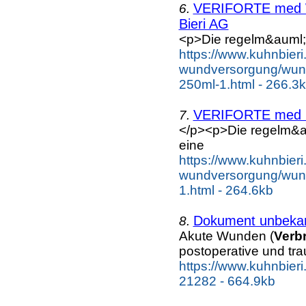
VERIFORTE med W
6.
Bieri AG
<p>Die regelm&auml;
https://www.kuhnbier
wundversorgung/wund
250ml-1.html - 266.3
VERIFORTE med N
7.
</p><p>Die regelm&a
eine
https://www.kuhnbier
wundversorgung/wundr
1.html - 264.6kb
Dokument unbeka
8.
Akute Wunden (
Verb
postoperative und tr
https://www.kuhnbier
21282 - 664.9kb