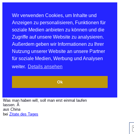
Wir verwenden Cookies, um Inhalte und
Anzeigen zu personalisieren, Funktionen für
soziale Medien anbieten zu können und die
Zugriffe auf unsere Website zu analysieren.
Außerdem geben wir Informationen zu Ihrer
Nutzung unserer Website an unsere Partner
für soziale Medien, Werbung und Analysen
weiter.
Details ansehen
Ok
Was man haben will, soll man erst einmal laufen
lassen. Â
aus China
bei
Zitate des Tages