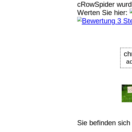
cRowSpider
wur
Werten Sie hier:
ch
a
Sie befinden sich