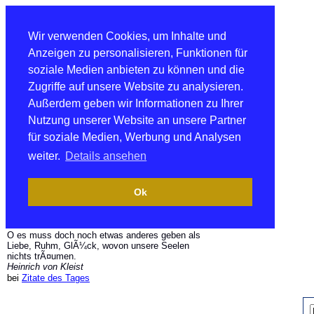
Wir verwenden Cookies, um Inhalte und
Anzeigen zu personalisieren, Funktionen für
soziale Medien anbieten zu können und die
Zugriffe auf unsere Website zu analysieren.
Außerdem geben wir Informationen zu Ihrer
Nutzung unserer Website an unsere Partner
für soziale Medien, Werbung und Analysen
weiter.
Details ansehen
Ok
O es muss doch noch etwas anderes geben als
Liebe, Ruhm, GlÃ¼ck, wovon unsere Seelen
nichts trÃ¤umen.
Heinrich von Kleist
bei
Zitate des Tages