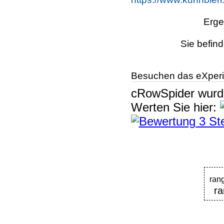
Erge
Sie befind
Besuchen das eXperi
cRowSpider
wur
Werten Sie hier:
rang
ra