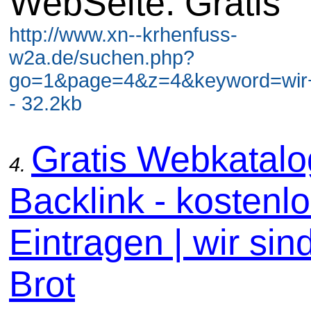
WebSeite. Gratis
http://www.xn--krhenfuss-
w2a.de/suchen.php?
go=1&page=4&z=4&keyword=wir+
- 32.2kb
Gratis Webkatal
4.
Backlink - kostenl
Eintragen | wir sin
Brot