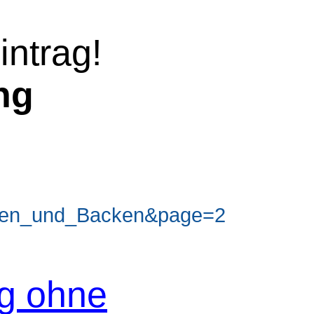
intrag!
ng
en_und_Backen&page=2
og ohne