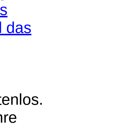
os
d das
tenlos.
hre