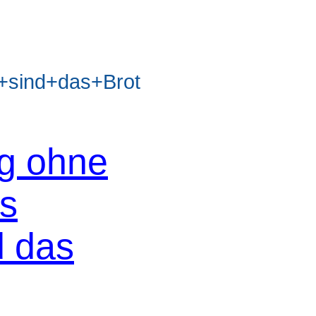
sind+das+Brot
og ohne
os
d das