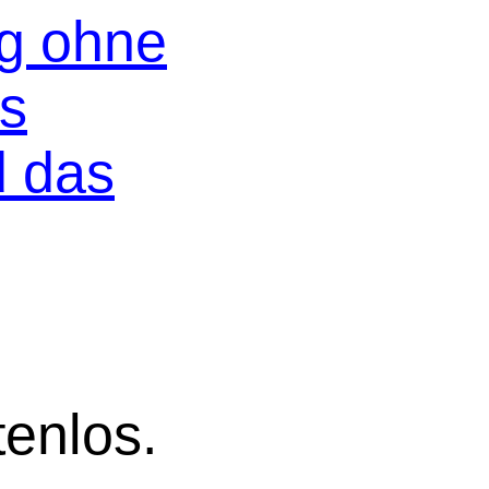
og ohne
os
d das
tenlos.