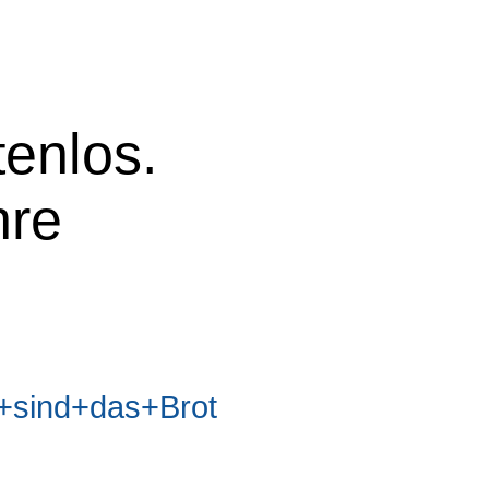
tenlos.
hre
sind+das+Brot