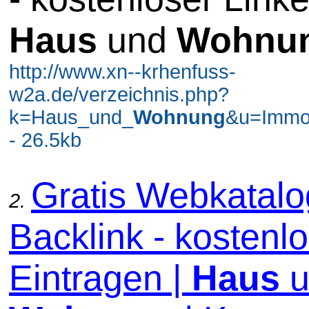
Haus
und
Wohnu
http://www.xn--krhenfuss-
w2a.de/verzeichnis.php?
k=Haus_und_
Wohnung
&u=Immo
- 26.5kb
Gratis Webkatal
2.
Backlink - kostenl
Eintragen |
Haus
u