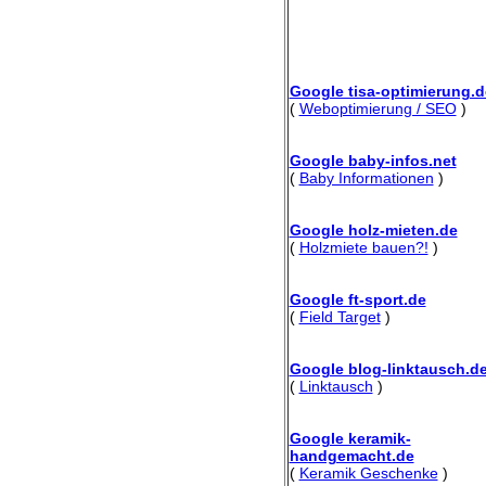
Google tisa-optimierung.d
(
Weboptimierung / SEO
)
Google baby-infos.net
(
Baby Informationen
)
Google holz-mieten.de
(
Holzmiete bauen?!
)
Google ft-sport.de
(
Field Target
)
Google blog-linktausch.d
(
Linktausch
)
Google keramik-
handgemacht.de
(
Keramik Geschenke
)