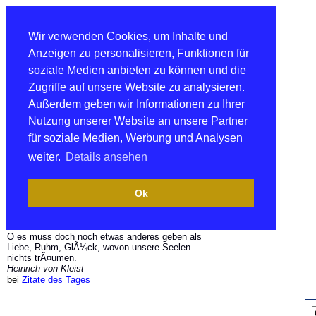
Wir verwenden Cookies, um Inhalte und
Anzeigen zu personalisieren, Funktionen für
soziale Medien anbieten zu können und die
Zugriffe auf unsere Website zu analysieren.
Außerdem geben wir Informationen zu Ihrer
Nutzung unserer Website an unsere Partner
für soziale Medien, Werbung und Analysen
weiter.
Details ansehen
Ok
O es muss doch noch etwas anderes geben als
Liebe, Ruhm, GlÃ¼ck, wovon unsere Seelen
nichts trÃ¤umen.
Heinrich von Kleist
bei
Zitate des Tages