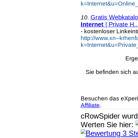
k=Internet&u=Online
Gratis Webkatalog
10.
Internet
| Private H..
- kostenloser Linkein
http://www.xn--krhen
k=Internet&u=Priva
Erge
Sie befinden sich a
Besuchen das eXperi
Affiliate
.
cRowSpider
wur
Werten Sie hier: