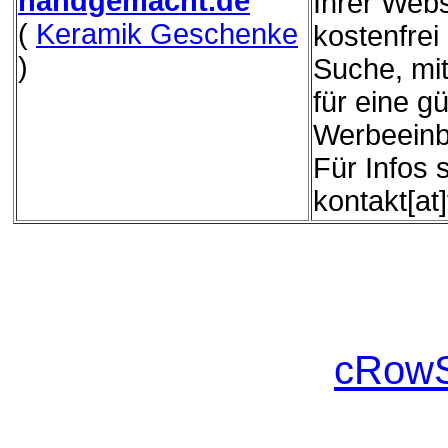
handgemacht.de
Ihrer Webs
(
Keramik Geschenke
kostenfrei
)
Suche, mit
für eine g
Werbeeinb
Für Infos 
kontakt[at
cRowS