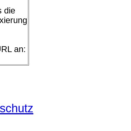
s die
exierung
URL an:
schutz