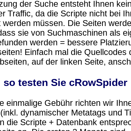
zung der Suche entsteht Ihnen kei
r Traffic, da die Scripte nicht bei I
t werden müssen. Die Seiten werd
 dass sie von Suchmaschinen als e
efunden werden = bessere Platzier
eiten! Einfach mal die Quellcodes 
eiten, auf der linken Seite, ansc
.. so testen Sie cRowSpider
 einmalige Gebühr richten wir Ihn
(inkl. dynamischer Metatags und Ti
n die Scripte + Datenbank entspre