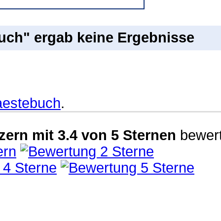
uch" ergab keine Ergebnisse
estebuch
.
zern
mit
3.4
von
5
Sternen
bewert