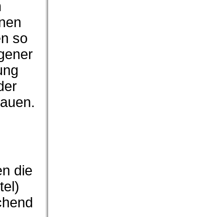
n
hnen
en so
igener
ung
der
hauen.
en die
tel)
chend