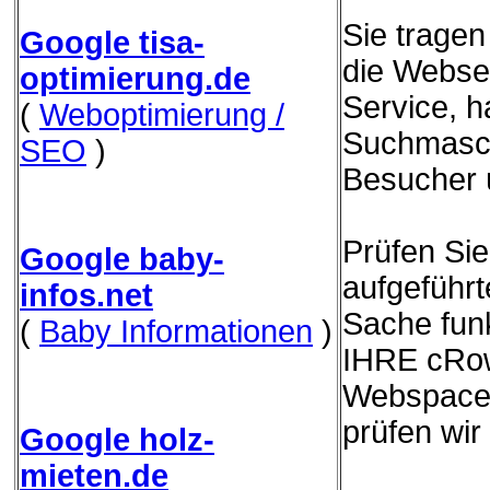
Sie trage
Google tisa-
die Websei
optimierung.de
Service, h
(
Weboptimierung /
Suchmasch
SEO
)
Besucher 
Prüfen Sie
Google baby-
aufgeführ
infos.net
Sache funk
(
Baby Informationen
)
IHRE cRow
Webspace 
prüfen wir
Google holz-
mieten.de