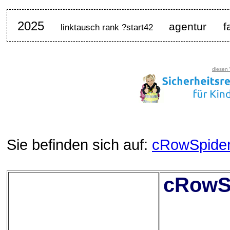
2025
agentur
f
linktausch rank ?start42
diesen
Sie befinden sich auf:
cRowSpide
cRowSp