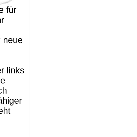
 für
hr
r neue
r links
ie
ch
ähiger
eht