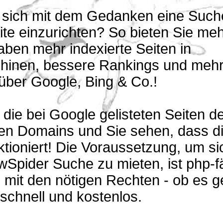
n sich mit dem Gedanken eine Suche
te einzurichten? So bieten Sie me
aben mehr indexierte Seiten in
inen, bessere Rankings und meh
über Google, Bing & Co.!
 die bei Google gelisteten Seiten de
ten Domains und Sie sehen, dass d
tioniert! Die Voraussetzung, um si
Spider Suche zu mieten, ist php-f
mit den nötigen Rechten - ob es g
 schnell und kostenlos.