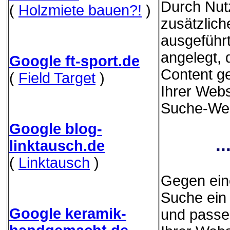
Durch Nut
(
Holzmiete bauen?!
)
zusätzliche
ausgeführ
angelegt,
Google ft-sport.de
Content g
(
Field Target
)
Ihrer Webs
Suche-Webs
Google blog-
.
linktausch.de
(
Linktausch
)
Gegen eine
Suche ein 
Google keramik-
und passe