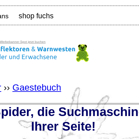
shop fuchs
ans
 Werbebanner Spot jetzt buchen
r
››
Gaestebuch
ider, die Suchmaschin
Ihrer Seite!