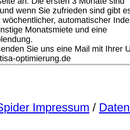
eite an. Die ersten 3 Monate sind
 und wenn Sie zufrieden sind gibt e
 wöchentlicher, automatischer Ind
ünstige Monatsmiete und eine
lendung.
senden Sie uns eine Mail mit Ihrer 
]tisa-optimierung.de
pider Impressum
/
Daten