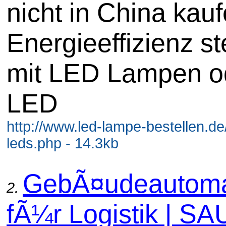
nicht in China kauf
Energieeffizienz st
mit LED Lampen o
LED
http://www.led-lampe-bestellen.d
leds.php - 14.3kb
GebÃ¤udeautoma
2.
fÃ¼r Logistik | S