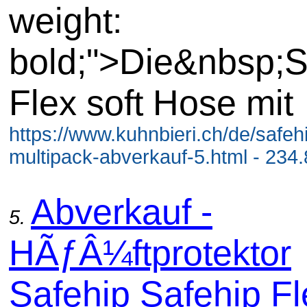
weight:
bold;">Die&nbsp;S
Flex soft Hose mit
https://www.kuhnbieri.ch/de/safehi
multipack-abverkauf-5.html - 234
Abverkauf -
5.
HÃƒÂ¼ftprotektor
Safehip Safehip Fl