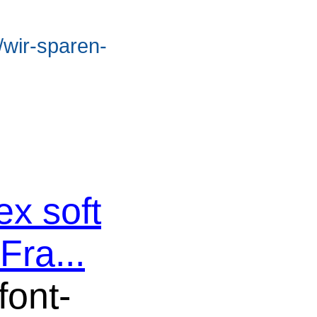
/wir-sparen-
ex soft
Fra...
font-