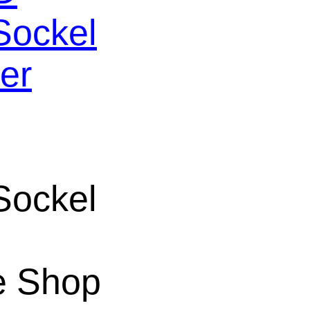
Sockel
der
Sockel
ne Shop