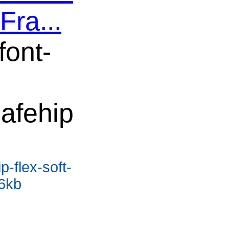
Fra...
font-
afehip
p-flex-soft-
.6kb