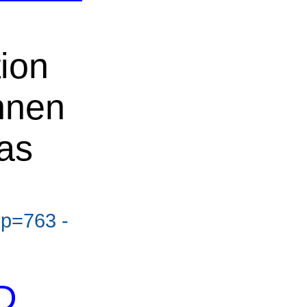
ion
nnen
as
?p=763 -
D