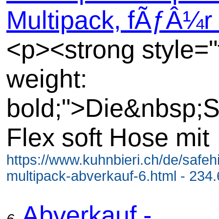
Multipack, fÃƒÂ¼r 
<p><strong style="
weight:
bold;">Die&nbsp;S
Flex soft Hose mit
https://www.kuhnbieri.ch/de/safehi
multipack-abverkauf-6.html - 234
Abverkauf -
6.