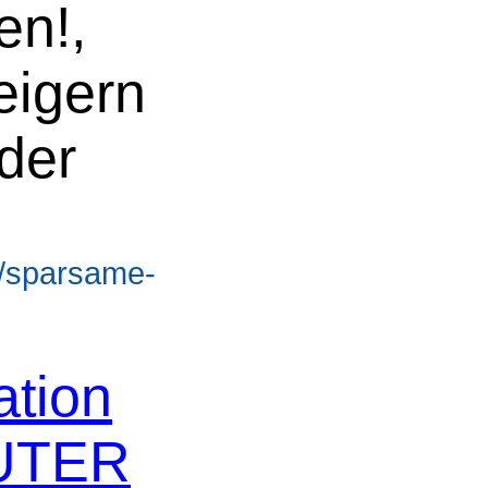
en!,
eigern
der
e/sparsame-
tion
AUTER