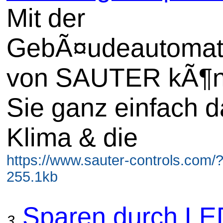
Mit der
GebÃ¤udeautomat
von SAUTER kÃ¶
Sie ganz einfach d
Klima & die
https://www.sauter-controls.com/
255.1kb
Sparen durch LE
3.