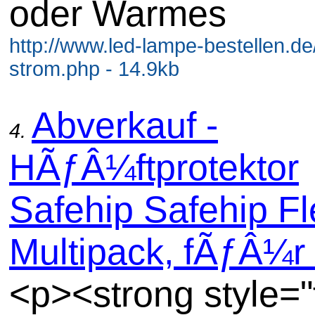
oder Warmes
http://www.led-lampe-bestellen.de
strom.php - 14.9kb
Abverkauf -
4.
HÃƒÂ¼ftprotektor
Safehip Safehip Fl
Multipack, fÃƒÂ¼r 
<p><strong style="