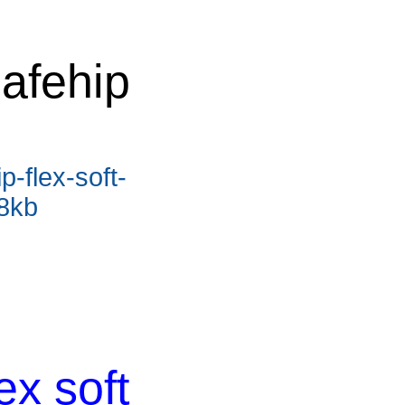
afehip
p-flex-soft-
.8kb
ex soft