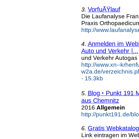
VorfuÃŸlauf
3.
Die Laufanalyse Frank
Praxis Orthopaedicum
http://www.laufanalyse
Anmelden im Webka
4.
Auto und Verkehr |...
und Verkehr Autogas
http://www.xn--krhenf
w2a.de/verzeichnis.
- 15.3kb
Blog ‣ Punkt 191 
5.
aus Chemnitz
2016
Allgemein
http://punkt191.de/blo
Gratis Webkatalog 
6.
Link eintragen im Web