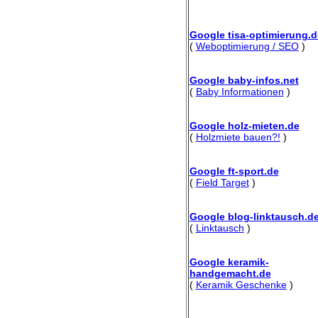
Google tisa-optimierung.d
(
Weboptimierung / SEO
)
Google baby-infos.net
(
Baby Informationen
)
Google holz-mieten.de
(
Holzmiete bauen?!
)
Google ft-sport.de
(
Field Target
)
Google blog-linktausch.d
(
Linktausch
)
Google keramik-
handgemacht.de
(
Keramik Geschenke
)