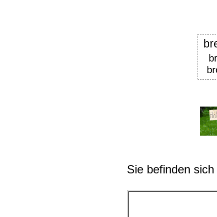
br
b
b
Sie befinden sich