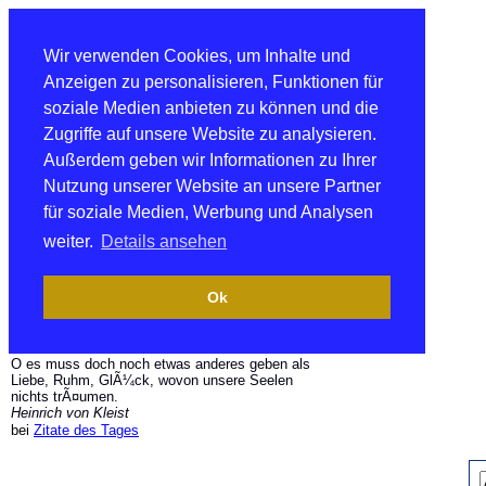
Wir verwenden Cookies, um Inhalte und
Anzeigen zu personalisieren, Funktionen für
soziale Medien anbieten zu können und die
Zugriffe auf unsere Website zu analysieren.
Außerdem geben wir Informationen zu Ihrer
Nutzung unserer Website an unsere Partner
für soziale Medien, Werbung und Analysen
weiter.
Details ansehen
Ok
O es muss doch noch etwas anderes geben als
Liebe, Ruhm, GlÃ¼ck, wovon unsere Seelen
nichts trÃ¤umen.
Heinrich von Kleist
bei
Zitate des Tages