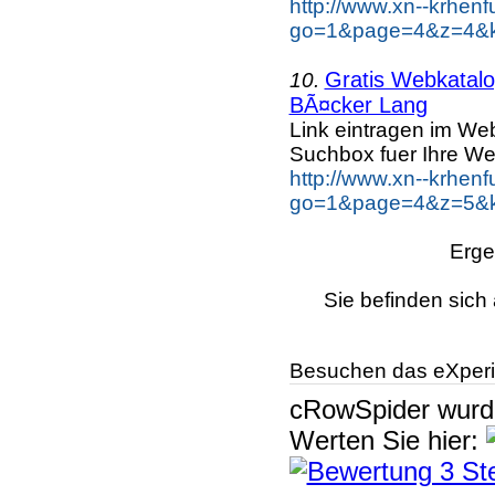
http://www.xn--krhen
go=1&page=4&z=4&k
Gratis Webkatalog
10.
BÃ¤cker Lang
Link eintragen im Web
Suchbox fuer Ihre We
http://www.xn--krhen
go=1&page=4&z=5&k
Erge
Sie befinden sich 
Besuchen das eXperi
cRowSpider
wur
Werten Sie hier: