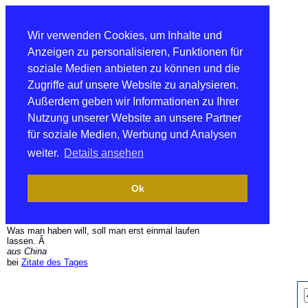
Wir verwenden Cookies, um Inhalte und
Anzeigen zu personalisieren, Funktionen für
soziale Medien anbieten zu können und die
Zugriffe auf unsere Website zu analysieren.
Außerdem geben wir Informationen zu Ihrer
Nutzung unserer Website an unsere Partner
für soziale Medien, Werbung und Analysen
weiter.
Details ansehen
Ok
Was man haben will, soll man erst einmal laufen
lassen. Â
aus China
bei
Zitate des Tages