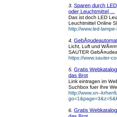
Sparen durch LED 
3.
oder Leuchtmittel ...
Das ist doch LED Leuc
Leuchtmittel Online
http://www.led-lampe-
GebÃ¤udeautomati
4.
Licht, Luft und WÃ¤r
SAUTER GebÃ¤udeaut
https://www.sauter-c
Gratis Webkatalog 
5.
das Brot
Link eintragen im Web
Suchbox fuer Ihre We
http://www.xn--krhen
go=1&page=3&z=5&ke
Gratis Webkatalog 
6.
das Brot