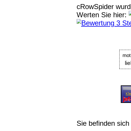
cRowSpider
wur
Werten Sie hier:
mot
li
Sie befinden sich