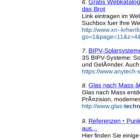
Gratis Webkatalog 
6.
das Brot
Link eintragen im Web
Suchbox fuer Ihre We
http://www.xn--krhen
go=1&page=11&z=4&k
BIPV-Solarsysteme
7.
3S BIPV-Systeme: So
und GelÃ¤nder. Auch
https://www.anytech-s
Glas nach Mass â€
8.
Glas nach Mass entd
PrÃ¤zision, moderne
http://www.glas-
techn
Referenzen ‣ Punk
9.
aus...
Hier finden Sie einig