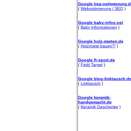
Google tisa-optimierung.d
(
Weboptimierung / SEO
)
Google baby-infos.net
(
Baby Informationen
)
Google holz-mieten.de
(
Holzmiete bauen?!
)
Google ft-sport.de
(
Field Target
)
Google blog-linktausch.d
(
Linktausch
)
Google keramik-
handgemacht.de
(
Keramik Geschenke
)