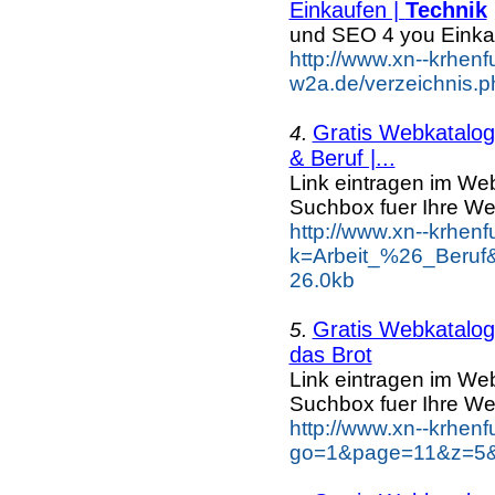
Einkaufen |
Technik
und SEO 4 you Einka
http://www.xn--krhenf
w2a.de/verzeichnis.p
Gratis Webkatalog 
4.
& Beruf |...
Link eintragen im Web
Suchbox fuer Ihre We
http://www.xn--krhen
k=Arbeit_%26_Beruf
26.0kb
Gratis Webkatalog 
5.
das Brot
Link eintragen im Web
Suchbox fuer Ihre We
http://www.xn--krhen
go=1&page=11&z=5&k