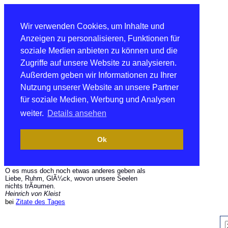
Wir verwenden Cookies, um Inhalte und
Anzeigen zu personalisieren, Funktionen für
soziale Medien anbieten zu können und die
Zugriffe auf unsere Website zu analysieren.
Außerdem geben wir Informationen zu Ihrer
Nutzung unserer Website an unsere Partner
für soziale Medien, Werbung und Analysen
weiter.
Details ansehen
Ok
O es muss doch noch etwas anderes geben als
Liebe, Ruhm, GlÃ¼ck, wovon unsere Seelen
nichts trÃ¤umen.
Heinrich von Kleist
bei
Zitate des Tages