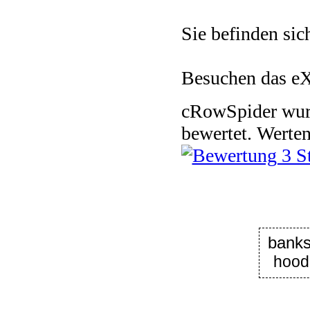
Sie befinden sic
Besuchen das e
cRowSpider
wu
bewertet.
Werten
bank
hood