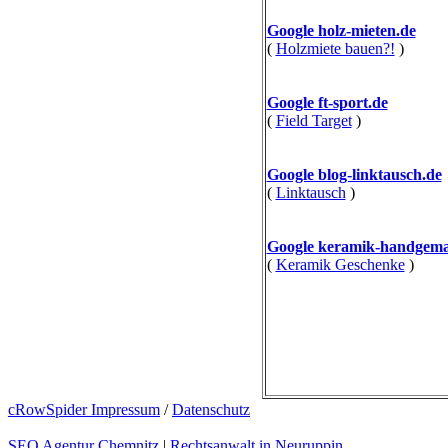
Google holz-mieten.de
(
Holzmiete bauen?!
)
Google ft-sport.de
(
Field Target
)
Google blog-linktausch.de
(
Linktausch
)
Google keramik-handgema
(
Keramik Geschenke
)
cRowSpider Impressum
/
Datenschutz
SEO Agentur Chemnitz
|
Rechtsanwalt in Neuruppin