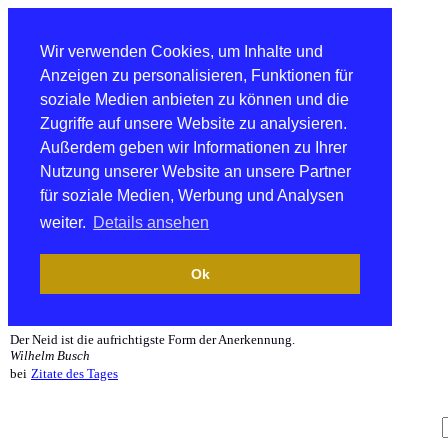
Wir verwenden Cookies, um Inhalte und
Anzeigen zu personalisieren, Funktionen für
soziale Medien anbieten zu können und die
Zugriffe auf unsere Website zu analysieren.
Außerdem geben wir Informationen zu Ihrer
Nutzung unserer Website an unsere Partner
für soziale Medien, Werbung und Analysen
weiter.
Details ansehen
Ok
Der Neid ist die aufrichtigste Form der Anerkennung.
Wilhelm Busch
bei
Zitate des Tages