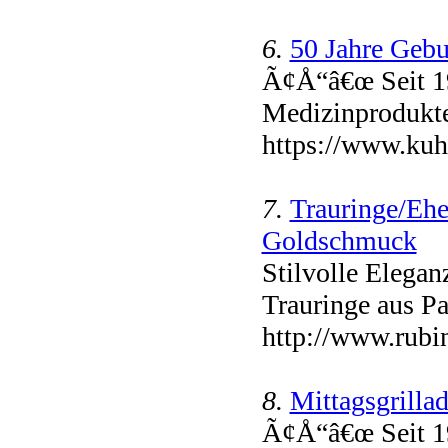
6.
50 Jahre Gebu
Ã¢Å“â€œ Seit 1
Medizinprodukte 
https://www.kuhn
7.
Trauringe/Ehe
Goldschmuck
Stilvolle Elega
Trauringe aus Pa
http://www.rubin
8.
Mittagsgrilla
Ã¢Å“â€œ Seit 1