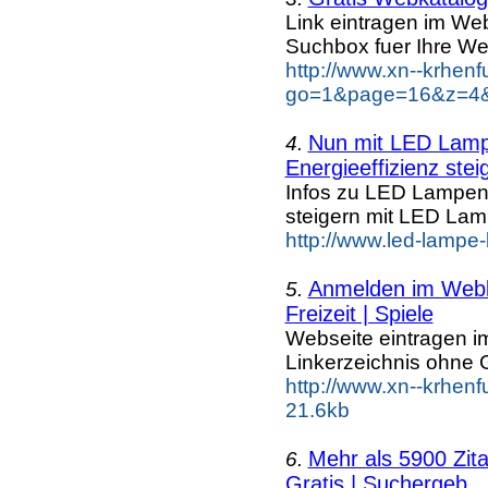
Link eintragen im Web
Suchbox fuer Ihre We
http://www.xn--krhen
go=1&page=16&z=4&k
Nun mit LED Lampe
4.
Energieeffizienz steig
Infos zu LED Lampen n
steigern mit LED La
http://www.led-lampe
Anmelden im Webka
5.
Freizeit | Spiele
Webseite eintragen i
Linkerzeichnis ohne G
http://www.xn--krhenf
21.6kb
Mehr als 5900 Zit
6.
Gratis | Suchergeb...