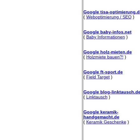
Google tisa-optimierung.d
(
Weboptimierung / SEO
)
Google baby-infos.net
(
Baby Informationen
)
Google holz-mieten.de
(
Holzmiete bauen?!
)
Google ft-sport.de
(
Field Target
)
Google blog-linktausch.d
(
Linktausch
)
Google keramik-
handgemacht.de
(
Keramik Geschenke
)