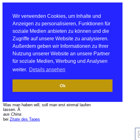
Wir verwenden Cookies, um Inhalte und
Anzeigen zu personalisieren, Funktionen für
soziale Medien anbieten zu können und die
Zugriffe auf unsere Website zu analysieren.
Außerdem geben wir Informationen zu Ihrer
Nutzung unserer Website an unsere Partner
für soziale Medien, Werbung und Analysen
weiter.
Details ansehen
Ok
Was man haben will, soll man erst einmal laufen
lassen. Â
aus China
bei
Zitate des Tages