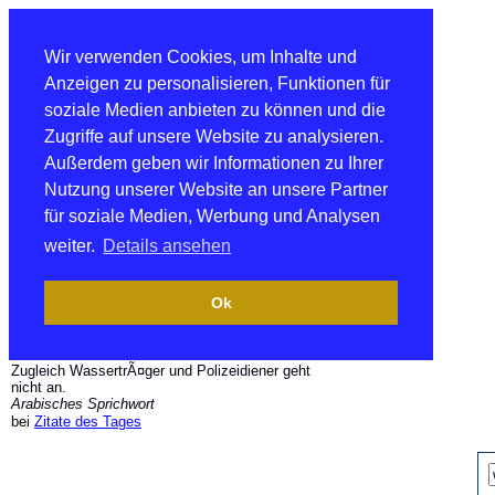
Wir verwenden Cookies, um Inhalte und
Anzeigen zu personalisieren, Funktionen für
soziale Medien anbieten zu können und die
Zugriffe auf unsere Website zu analysieren.
Außerdem geben wir Informationen zu Ihrer
Nutzung unserer Website an unsere Partner
für soziale Medien, Werbung und Analysen
weiter.
Details ansehen
Ok
Zugleich WassertrÃ¤ger und Polizeidiener geht
nicht an.
Arabisches Sprichwort
bei
Zitate des Tages