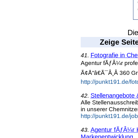
Die
Zeige Seit
Fotografie in Ch
41.
Agentur fÃƒÂ¼r profes
Ã¢Å“â€Ã¯Â¸Â 360 G
http://punkt191.de/fot
Stellenangebote 
42.
Alle Stellenausschre
in unserer Chemnitze
http://punkt191.de/job
Agentur fÃƒÂ¼r 
43.
Markenentwicklung