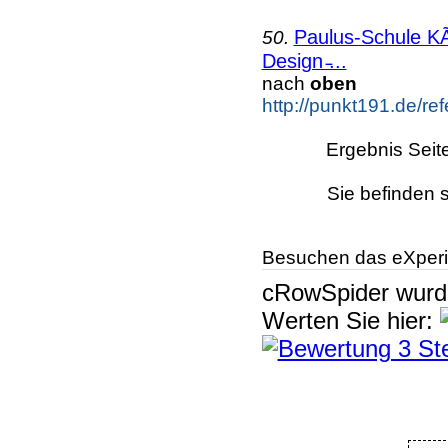
Paulus-Schule K
50.
Design ̵...
nach
oben
http://punkt191.de/re
Ergebnis Seit
Sie befinden s
Besuchen das eXperi
cRowSpider
wur
Werten Sie hier: