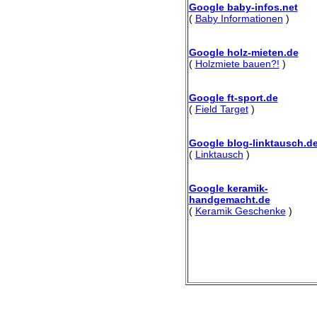
Google baby-infos.net
(
Baby Informationen
)
Google holz-mieten.de
(
Holzmiete bauen?!
)
Google ft-sport.de
(
Field Target
)
Google blog-linktausch.d
(
Linktausch
)
Google keramik-
handgemacht.de
(
Keramik Geschenke
)