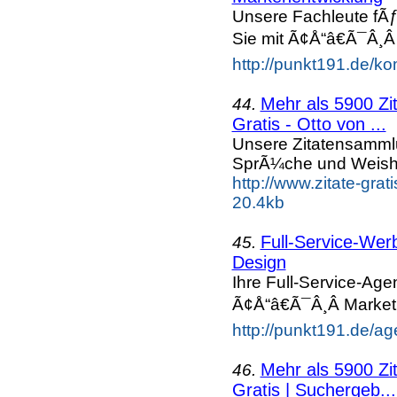
Unsere Fachleute fÃ
Sie mit Ã¢Å“â€Ã¯Â¸Â
http://punkt191.de/k
Mehr als 5900 Zi
44.
Gratis - Otto von ...
Unsere Zitatensammlu
SprÃ¼che und Weishe
http://www.zitate-gra
20.4kb
Full-Service-Wer
45.
Design
Ihre Full-Service-Ag
Ã¢Å“â€Ã¯Â¸Â Market
http://punkt191.de/ag
Mehr als 5900 Zi
46.
Gratis | Suchergeb...