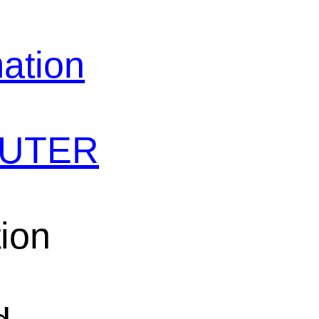
ation
SAUTER
ion