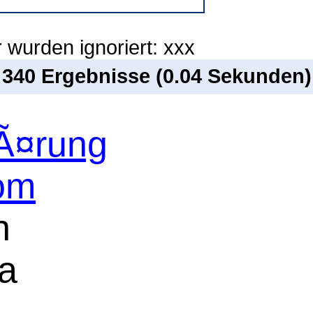
 wurden ignoriert: xxx
n 340 Ergebnisse (0.04 Sekunden)
Ã¤rung
com
n
a