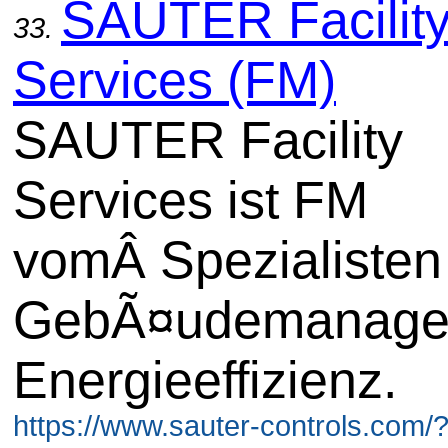
SAUTER Facilit
33.
Services (FM)
SAUTER Facility
Services ist FM
vomÂ Spezialisten
GebÃ¤udemanage
Energieeffizienz.
https://www.sauter-controls.com/