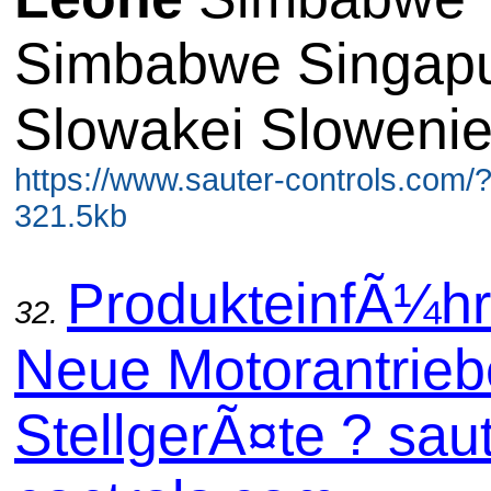
Simbabwe Singap
Slowakei Sloweni
https://www.sauter-controls.com/
321.5kb
ProdukteinfÃ¼hr
32.
Neue Motorantrieb
StellgerÃ¤te ? saut