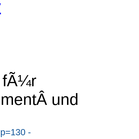
y
 fÃ¼r
mentÂ und
?p=130 -