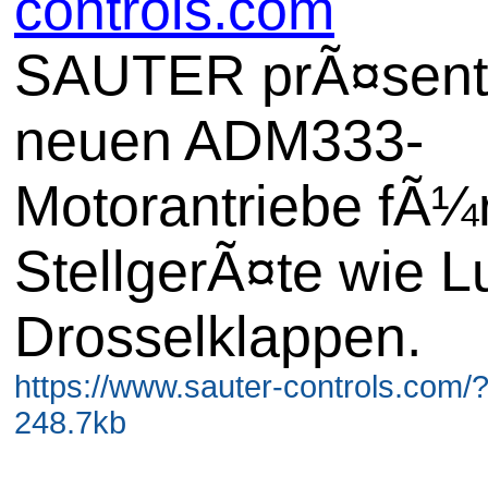
controls.com
SAUTER prÃ¤senti
neuen ADM333-
Motorantriebe fÃ¼
StellgerÃ¤te wie Lu
Drosselklappen.
https://www.sauter-controls.com/
248.7kb