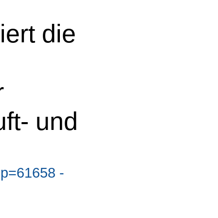
ert die
r
ft- und
?p=61658 -