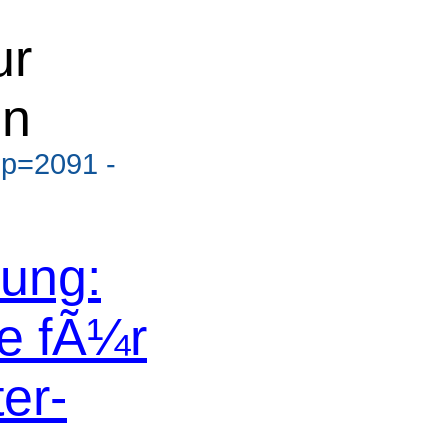
ur
en
?p=2091 -
ung:
e fÃ¼r
er-