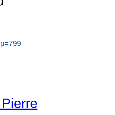
d
?p=799 -
 Pierre