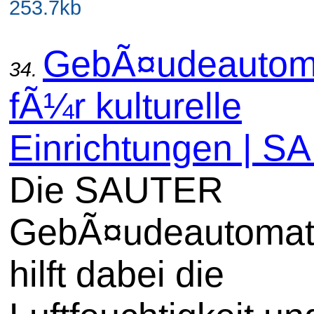
253.7kb
GebÃ¤udeautom
34.
fÃ¼r kulturelle
Einrichtungen | 
Die SAUTER
GebÃ¤udeautomat
hilft dabei die