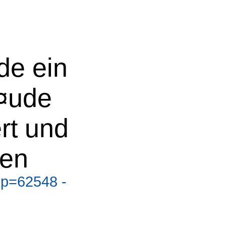
de ein
Ã¤ude
rt und
hen
?p=62548 -