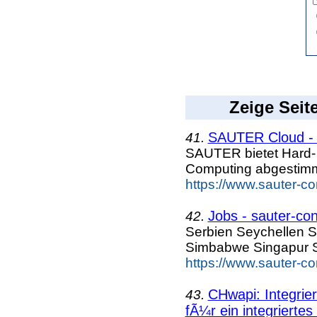
Zeige Seit
SAUTER Cloud - 
41.
SAUTER bietet Hard- 
Computing abgestimmt
https://www.sauter-c
Jobs - sauter-co
42.
Serbien Seychellen S
Simbabwe Singapur S
https://www.sauter-c
CHwapi: Integri
43.
fÃ¼r ein integriertes 