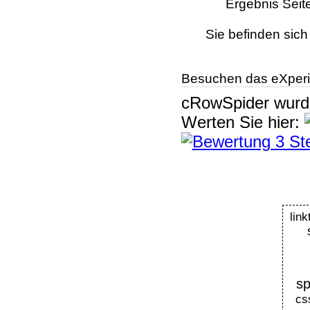
Ergebnis Seit
Sie befinden sich
Besuchen das eXperi
cRowSpider
wur
Werten Sie hier:
l
sp
cs