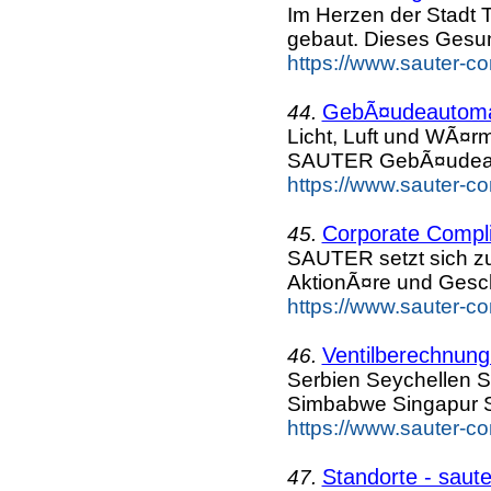
Im Herzen der Stadt 
gebaut. Dieses Gesu
https://www.sauter-c
GebÃ¤udeautomat
44.
Licht, Luft und WÃ¤r
SAUTER GebÃ¤udeaut
https://www.sauter-c
Corporate Compli
45.
SAUTER setzt sich zu
AktionÃ¤re und Gesc
https://www.sauter-c
Ventilberechnung
46.
Serbien Seychellen S
Simbabwe Singapur S
https://www.sauter-c
Standorte - saut
47.