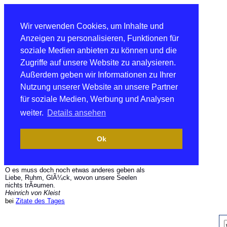
Wir verwenden Cookies, um Inhalte und
Anzeigen zu personalisieren, Funktionen für
soziale Medien anbieten zu können und die
Zugriffe auf unsere Website zu analysieren.
Außerdem geben wir Informationen zu Ihrer
Nutzung unserer Website an unsere Partner
für soziale Medien, Werbung und Analysen
weiter.
Details ansehen
Ok
O es muss doch noch etwas anderes geben als
Liebe, Ruhm, GlÃ¼ck, wovon unsere Seelen
nichts trÃ¤umen.
Heinrich von Kleist
bei
Zitate des Tages