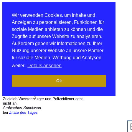
Wir verwenden Cookies, um Inhalte und
Anzeigen zu personalisieren, Funktionen für
soziale Medien anbieten zu können und die
Zugriffe auf unsere Website zu analysieren.
Außerdem geben wir Informationen zu Ihrer
Nutzung unserer Website an unsere Partner
für soziale Medien, Werbung und Analysen
weiter.
Details ansehen
Ok
Zugleich WassertrÃ¤ger und Polizeidiener geht
nicht an.
Arabisches Sprichwort
bei
Zitate des Tages