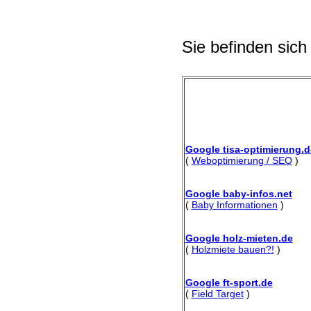
Sie befinden sich
Google tisa-optimierung.d
(
Weboptimierung / SEO
)
Google baby-infos.net
(
Baby Informationen
)
Google holz-mieten.de
(
Holzmiete bauen?!
)
Google ft-sport.de
(
Field Target
)