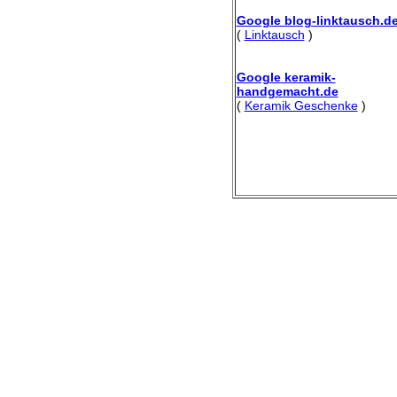
Google blog-linktausch.d
(
Linktausch
)
Google keramik-
handgemacht.de
(
Keramik Geschenke
)