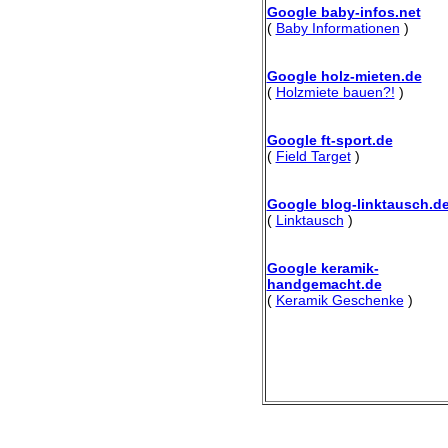
Google baby-infos.net
(
Baby Informationen
)
Google holz-mieten.de
(
Holzmiete bauen?!
)
Google ft-sport.de
(
Field Target
)
Google blog-linktausch.d
(
Linktausch
)
Google keramik-
handgemacht.de
(
Keramik Geschenke
)