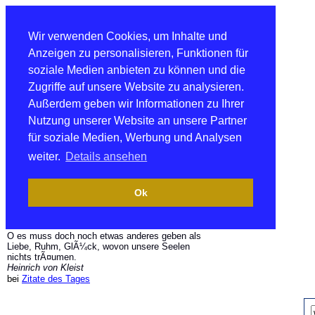
Wir verwenden Cookies, um Inhalte und
Anzeigen zu personalisieren, Funktionen für
soziale Medien anbieten zu können und die
Zugriffe auf unsere Website zu analysieren.
Außerdem geben wir Informationen zu Ihrer
Nutzung unserer Website an unsere Partner
für soziale Medien, Werbung und Analysen
weiter.
Details ansehen
Ok
O es muss doch noch etwas anderes geben als
Liebe, Ruhm, GlÃ¼ck, wovon unsere Seelen
nichts trÃ¤umen.
Heinrich von Kleist
bei
Zitate des Tages