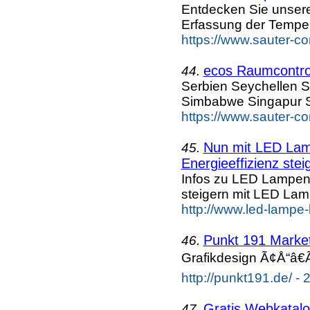
Entdecken Sie unser
Erfassung der Temper
https://www.sauter-c
ecos Raumcontrol
44.
Serbien Seychellen S
Simbabwe Singapur S
https://www.sauter-c
Nun mit LED Lamp
45.
Energieeffizienz steig
Infos zu LED Lampen n
steigern mit LED La
http://www.led-lampe
Punkt 191 Marke
46.
Grafikdesign Ã¢Å“â€
http://punkt191.de/ - 
Gratis Webkatalog
47.