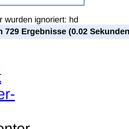
 wurden ignoriert: hd
on 729 Ergebnisse (0.02 Sekunden
t
er-
nter