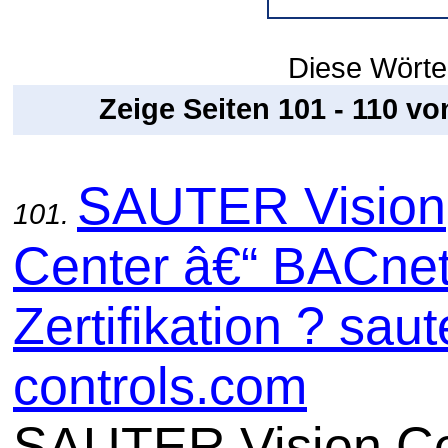
Diese Wörter
Zeige Seiten 101 - 110 v
SAUTER Vision
101.
Center â€“ BACne
Zertifikation ? saut
controls.com
SAUTER Vision Ce