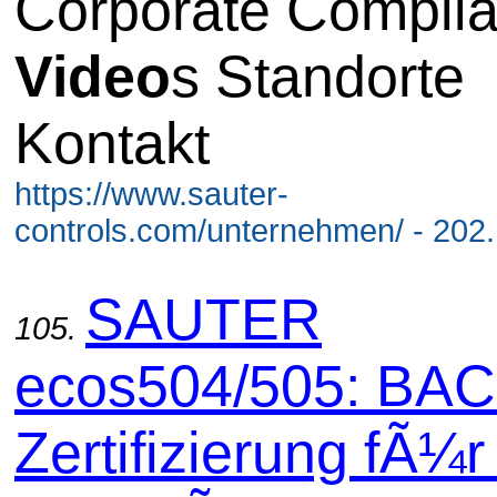
Corporate Compli
Video
s Standorte
Kontakt
https://www.sauter-
controls.com/unternehmen/ - 202
SAUTER
105.
ecos504/505: BAC
Zertifizierung fÃ¼r