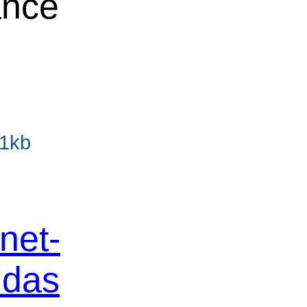
ance
.1kb
net-
 das