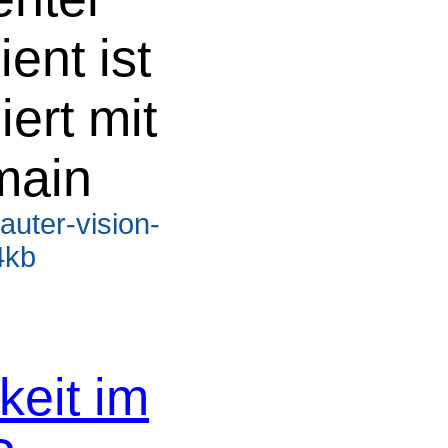
ent ist
iert mit
main
auter-vision-
4kb
keit im