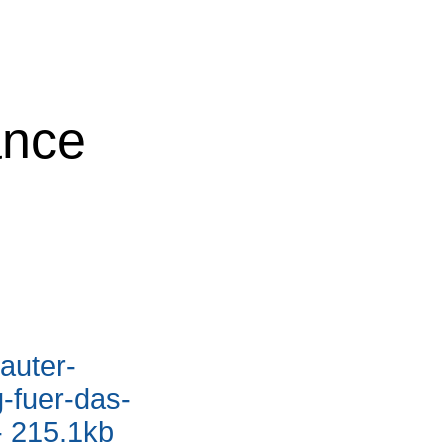
ance
auter-
-fuer-das-
- 215.1kb