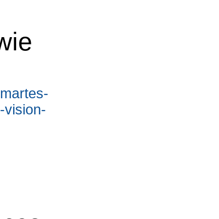
wie
smartes-
vision-