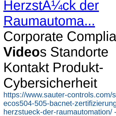
HerzstÃ¼ck der
Raumautoma...
Corporate Compli
Video
s Standorte
Kontakt Produkt-
Cybersicherheit
https://www.sauter-controls.com/s
ecos504-505-bacnet-zertifizierung
herzstueck-der-raumautomation/ 