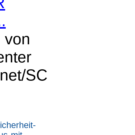
R
.
n von
nter
Cnet/SC
icherheit-
us-mit-