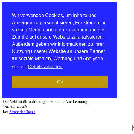
Wir verwenden Cookies, um Inhalte und
Anzeigen zu personalisieren, Funktionen für
soziale Medien anbieten zu können und die
Zugriffe auf unsere Website zu analysieren.
Außerdem geben wir Informationen zu Ihrer
Nutzung unserer Website an unsere Partner
für soziale Medien, Werbung und Analysen
weiter.
Details ansehen
Ok
Der Neid ist die aufrichtigste Form der Anerkennung.
Wilhelm Busch
bei
Zitate des Tages