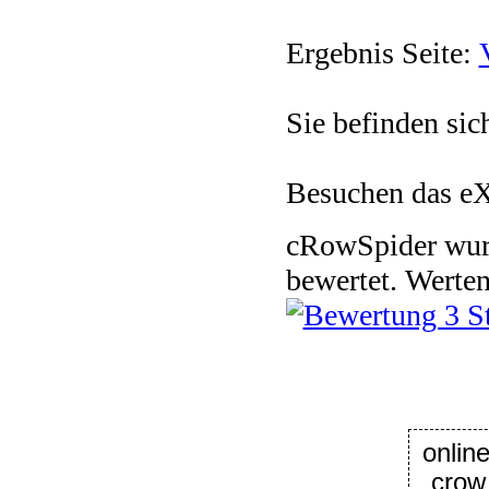
Ergebnis Seite:
Sie befinden sic
Besuchen das e
cRowSpider
wu
bewertet.
Werten
onl
crow