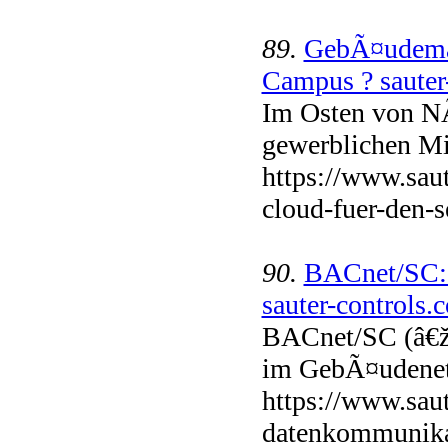
89.
GebÃ¤udema
Campus ? sauter-
Im Osten von NÃ¼
gewerblichen Mi
https://www.sau
cloud-fuer-den-s
90.
BACnet/SC: 
sauter-controls.
BACnet/SC (â€ž
im GebÃ¤udenetz
https://www.saut
datenkommunikat