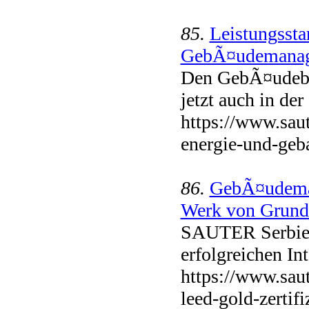
85.
Leistungssta
GebÃ¤udemanage
Den GebÃ¤udebe
jetzt auch in d
https://www.saut
energie-und-geb
86.
GebÃ¤udeman
Werk von Grundfo
SAUTER Serbien 
erfolgreichen In
https://www.sau
leed-gold-zertif