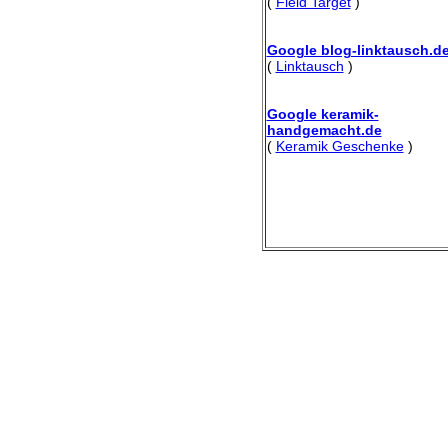
(
Field Target
)
Google blog-linktausch.d
(
Linktausch
)
Google keramik-
handgemacht.de
(
Keramik Geschenke
)