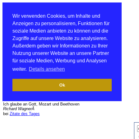
Wir verwenden Cookies, um Inhalte und
Anzeigen zu personalisieren, Funktionen für
soziale Medien anbieten zu können und die
Zugriffe auf unsere Website zu analysieren.
Außerdem geben wir Informationen zu Ihrer
Nutzung unserer Website an unsere Partner
für soziale Medien, Werbung und Analysen
weiter.
Details ansehen
Ok
Ich glaube an Gott, Mozart und Beethoven
Richard WagnerÂ
bei
Zitate des Tages