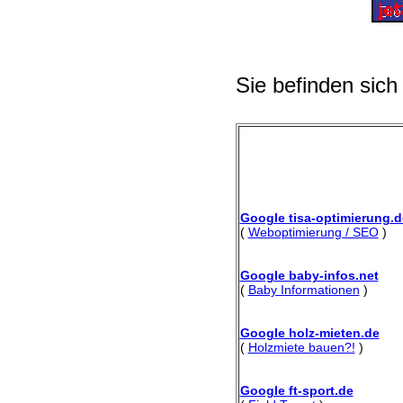
Sie befinden sich
Google tisa-optimierung.d
(
Weboptimierung / SEO
)
Google baby-infos.net
(
Baby Informationen
)
Google holz-mieten.de
(
Holzmiete bauen?!
)
Google ft-sport.de