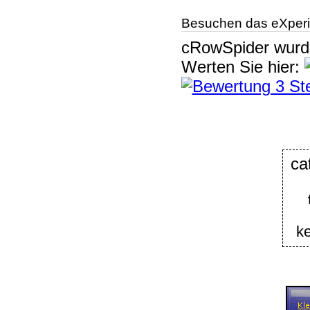
Besuchen das eXperi
cRowSpider
wur
Werten Sie hier:
ca
k