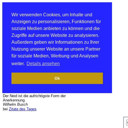
Wir verwenden Cookies, um Inhalte und
Anzeigen zu personalisieren, Funktionen für
soziale Medien anbieten zu können und die
Zugriffe auf unsere Website zu analysieren.
Außerdem geben wir Informationen zu Ihrer
Nutzung unserer Website an unsere Partner
für soziale Medien, Werbung und Analysen
weiter.
Details ansehen
Ok
Der Neid ist die aufrichtigste Form der
Anerkennung.
Wilhelm Busch
bei
Zitate des Tages