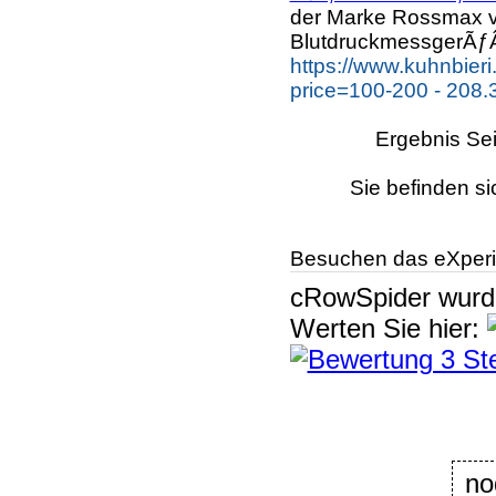
der Marke Rossmax v
BlutdruckmessgerÃƒÂ
https://www.kuhnbier
price=100-200 - 208.
Ergebnis Sei
Sie befinden si
Besuchen das eXperi
cRowSpider
wur
Werten Sie hier: