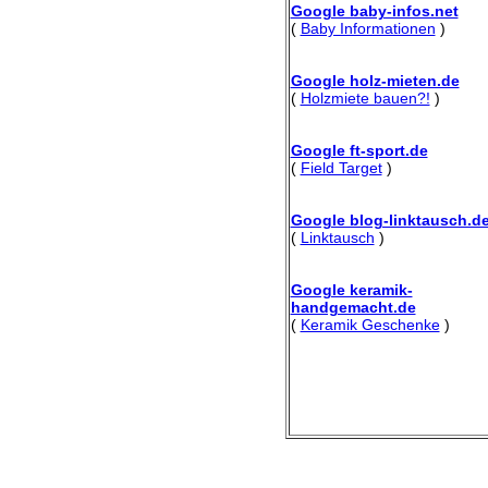
Google baby-infos.net
(
Baby Informationen
)
Google holz-mieten.de
(
Holzmiete bauen?!
)
Google ft-sport.de
(
Field Target
)
Google blog-linktausch.d
(
Linktausch
)
Google keramik-
handgemacht.de
(
Keramik Geschenke
)