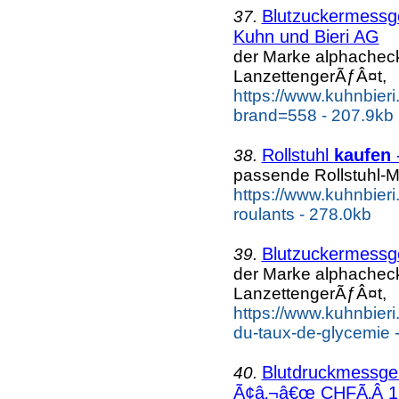
Blutzuckermess
37.
Kuhn und Bieri AG
der Marke alphache
LanzettengerÃƒÂ¤t,
https://www.kuhnbier
brand=558 - 207.9kb
Rollstuhl
kaufen
-
38.
passende Rollstuhl-M
https://www.kuhnbieri.
roulants - 278.0kb
Blutzuckermess
39.
der Marke alphache
LanzettengerÃƒÂ¤t,
https://www.kuhnbieri
du-taux-de-glycemie 
Blutdruckmessg
40.
Ã¢â‚¬â€œ CHFÃ‚Â 19