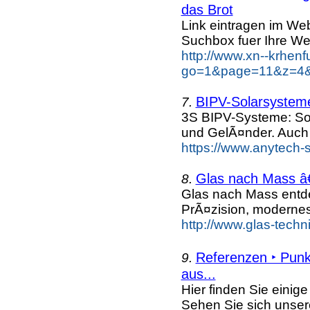
das Brot
Link eintragen im Web
Suchbox fuer Ihre We
http://www.xn--krhen
go=1&page=11&z=4&k
BIPV-Solarsysteme
7.
3S BIPV-Systeme: So
und GelÃ¤nder. Auch
https://www.anytech-s
Glas nach Mass â€
8.
Glas nach Mass entd
PrÃ¤zision, moderne
http://www.glas-techn
Referenzen ‣ Punk
9.
aus...
Hier finden Sie einig
Sehen Sie sich unse