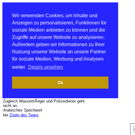
Wir verwenden Cookies, um Inhalte und
Anzeigen zu personalisieren, Funktionen für
soziale Medien anbieten zu können und die
Zugriffe auf unsere Website zu analysieren.
Außerdem geben wir Informationen zu Ihrer
Nutzung unserer Website an unsere Partner
für soziale Medien, Werbung und Analysen
weiter.
Details ansehen
Ok
Zugleich WassertrÃ¤ger und Polizeidiener geht
nicht an.
Arabisches Sprichwort
bei
Zitate des Tages