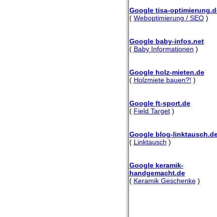
Google tisa-optimierung.d
(
Weboptimierung / SEO
)
Google baby-infos.net
(
Baby Informationen
)
Google holz-mieten.de
(
Holzmiete bauen?!
)
Google ft-sport.de
(
Field Target
)
Google blog-linktausch.d
(
Linktausch
)
Google keramik-
handgemacht.de
(
Keramik Geschenke
)