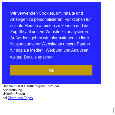
Wir verwenden Cookies, um Inhalte und
Anzeigen zu personalisieren, Funktionen für
soziale Medien anbieten zu können und die
Zugriffe auf unsere Website zu analysieren.
Außerdem geben wir Informationen zu Ihrer
Nutzung unserer Website an unsere Partner
für soziale Medien, Werbung und Analysen
weiter.
Details ansehen
Ok
Der Neid ist die aufrichtigste Form der
Anerkennung.
Wilhelm Busch
bei
Zitate des Tages