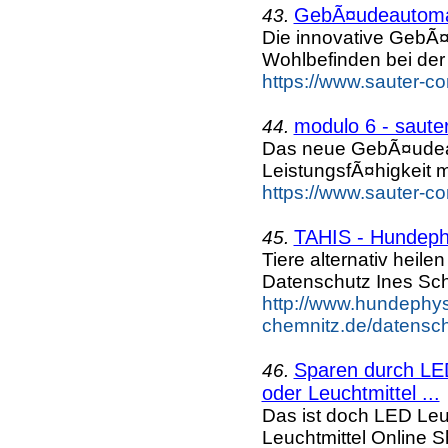
GebÃ¤udeautoma
43.
Die innovative GebÃ
Wohlbefinden bei der 
https://www.sauter-c
modulo 6 - saute
44.
Das neue GebÃ¤udeau
LeistungsfÃ¤higkeit m
https://www.sauter-c
TAHIS - Hundephy
45.
Tiere alternativ heil
Datenschutz Ines Sc
http://www.hundephys
chemnitz.de/datensch
Sparen durch LED
46.
oder Leuchtmittel ...
Das ist doch LED Leuc
Leuchtmittel Online