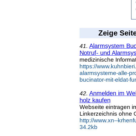
Zeige Seit
Alarmsystem Buci
41.
Notruf- und Alarmsyst
medizinische Informa
https://www.kuhnbieri
alarmsysteme-alle-pr
bucinator-mit-eldat-f
Anmelden im Webk
42.
holz kaufen
Webseite eintragen i
Linkerzeichnis ohne G
http://www.xn--krhen
34.2kb