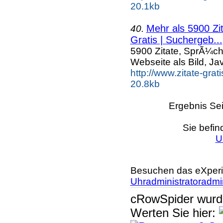
20.1kb
Mehr als 5900 Zi
40.
Gratis | Suchergeb...
5900 Zitate, SprÃ¼ch
Webseite als Bild, Ja
http://www.zitate-gra
20.8kb
Ergebnis Sei
Sie befin
U
Besuchen das eXperi
Uhradministratoradmin
cRowSpider
wur
Werten Sie hier: