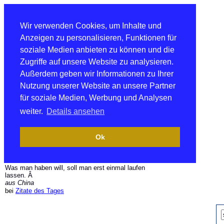
Wir verwenden Cookies, um Inhalte und
Anzeigen zu personalisieren, Funktionen für
soziale Medien anbieten zu können und die
Zugriffe auf unsere Website zu analysieren.
Außerdem geben wir Informationen zu Ihrer
Nutzung unserer Website an unsere Partner
für soziale Medien, Werbung und Analysen
weiter.
Details ansehen
Ok
Was man haben will, soll man erst einmal laufen
lassen. Â
aus China
bei
Zitate des Tages