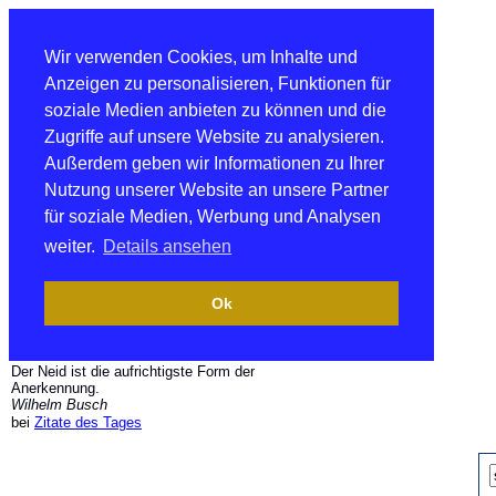
Wir verwenden Cookies, um Inhalte und
Anzeigen zu personalisieren, Funktionen für
soziale Medien anbieten zu können und die
Zugriffe auf unsere Website zu analysieren.
Außerdem geben wir Informationen zu Ihrer
Nutzung unserer Website an unsere Partner
für soziale Medien, Werbung und Analysen
weiter.
Details ansehen
Ok
Der Neid ist die aufrichtigste Form der
Anerkennung.
Wilhelm Busch
bei
Zitate des Tages