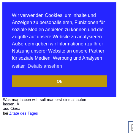
Wir verwenden Cookies, um Inhalte und
Anzeigen zu personalisieren, Funktionen für
soziale Medien anbieten zu können und die
Zugriffe auf unsere Website zu analysieren.
Außerdem geben wir Informationen zu Ihrer
Nutzung unserer Website an unsere Partner
für soziale Medien, Werbung und Analysen
weiter.
Details ansehen
Ok
Was man haben will, soll man erst einmal laufen
lassen. Â
aus China
bei
Zitate des Tages