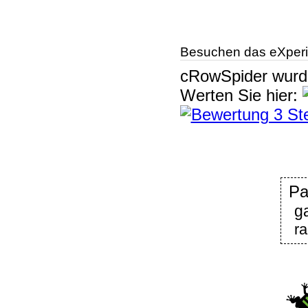
Besuchen das eXperi
cRowSpider
wur
Werten Sie hier:
Pa
g
r