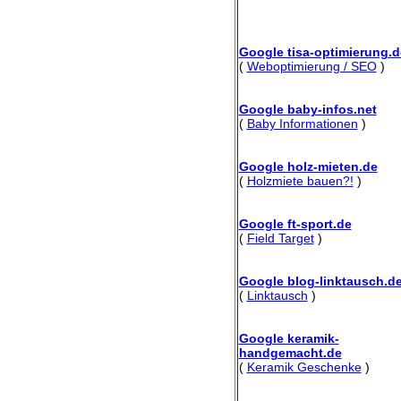
Google tisa-optimierung.d
(
Weboptimierung / SEO
)
Google baby-infos.net
(
Baby Informationen
)
Google holz-mieten.de
(
Holzmiete bauen?!
)
Google ft-sport.de
(
Field Target
)
Google blog-linktausch.d
(
Linktausch
)
Google keramik-
handgemacht.de
(
Keramik Geschenke
)