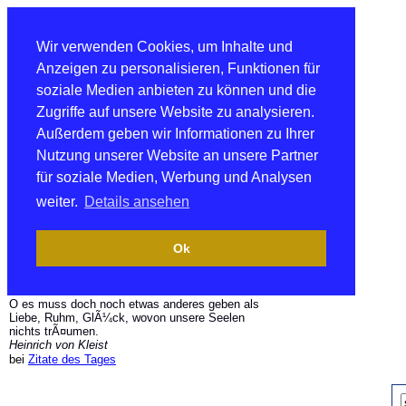
Wir verwenden Cookies, um Inhalte und
Anzeigen zu personalisieren, Funktionen für
soziale Medien anbieten zu können und die
Zugriffe auf unsere Website zu analysieren.
Außerdem geben wir Informationen zu Ihrer
Nutzung unserer Website an unsere Partner
für soziale Medien, Werbung und Analysen
weiter.
Details ansehen
Ok
O es muss doch noch etwas anderes geben als
Liebe, Ruhm, GlÃ¼ck, wovon unsere Seelen
nichts trÃ¤umen.
Heinrich von Kleist
bei
Zitate des Tages