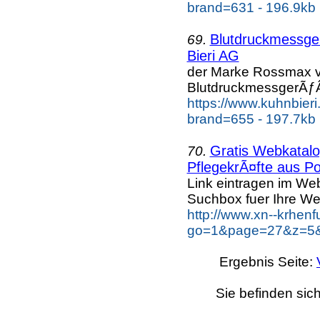
brand=631 - 196.9kb
Blutdruckmessg
69.
Bieri AG
der Marke Rossmax v
BlutdruckmessgerÃƒÂ
https://www.kuhnbier
brand=655 - 197.7kb
Gratis Webkatalog
70.
PflegekrÃ¤fte aus Po
Link eintragen im Web
Suchbox fuer Ihre We
http://www.xn--krhen
go=1&page=27&z=5&k
Ergebnis Seite:
Sie befinden sic