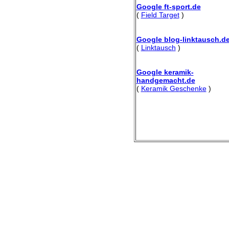
Google ft-sport.de
(
Field Target
)
Google blog-linktausch.d
(
Linktausch
)
Google keramik-
handgemacht.de
(
Keramik Geschenke
)