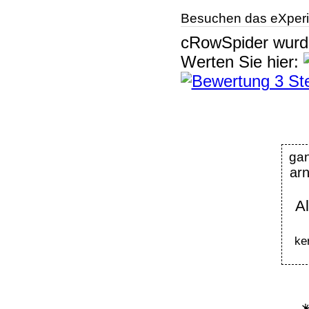
Besuchen das eXperi
cRowSpider
wur
Werten Sie hier:
ga
ar
A
ke