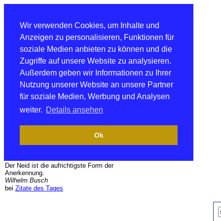
Wir verwenden Cookies, um Inhalte und
Anzeigen zu personalisieren, Funktionen für
soziale Medien anbieten zu können und die
Zugriffe auf unsere Website zu analysieren.
Außerdem geben wir Informationen zu Ihrer
Nutzung unserer Website an unsere Partner
für soziale Medien, Werbung und Analysen
weiter.
Details ansehen
Ok
Der Neid ist die aufrichtigste Form der
Anerkennung.
Wilhelm Busch
bei
Zitate des Tages