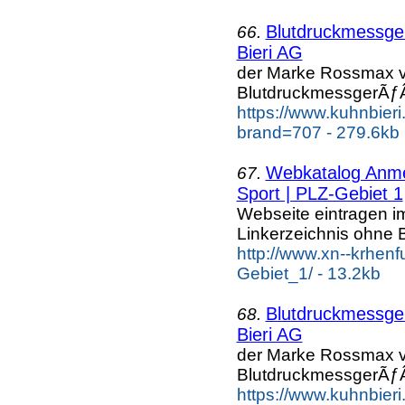
Blutdruckmessg
66.
Bieri AG
der Marke Rossmax v
BlutdruckmessgerÃƒÂ
https://www.kuhnbier
brand=707 - 279.6kb
Webkatalog Anmel
67.
Sport | PLZ-Gebiet 1
Webseite eintragen i
Linkerzeichnis ohne B
http://www.xn--krhen
Gebiet_1/ - 13.2kb
Blutdruckmessg
68.
Bieri AG
der Marke Rossmax v
BlutdruckmessgerÃƒÂ
https://www.kuhnbier