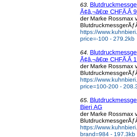
Blutdruckmessg
63.
Ã¢â‚¬â€œ CHFÃ‚Â 99
der Marke Rossmax v
BlutdruckmessgerÃƒÂ
https://www.kuhnbier
price=-100 - 279.2kb
Blutdruckmessg
64.
Ã¢â‚¬â€œ CHFÃ‚Â 19
der Marke Rossmax v
BlutdruckmessgerÃƒÂ
https://www.kuhnbier
price=100-200 - 208.
Blutdruckmessg
65.
Bieri AG
der Marke Rossmax v
BlutdruckmessgerÃƒÂ
https://www.kuhnbier
brand=984 - 197.3kb