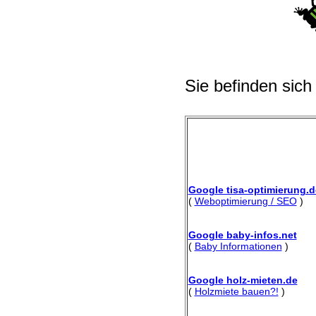
Sie befinden sich
Google tisa-optimierung.d
(
Weboptimierung / SEO
)
Google baby-infos.net
(
Baby Informationen
)
Google holz-mieten.de
(
Holzmiete bauen?!
)