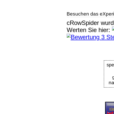
Besuchen das eXperi
cRowSpider
wur
Werten Sie hier:
sp
n