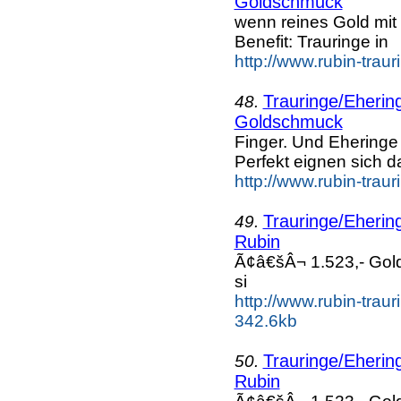
Goldschmuck
wenn reines Gold mit
Benefit: Trauringe in
http://www.rubin-trau
Trauringe/Ehering
48.
Goldschmuck
Finger. Und Ehering
Perfekt eignen sich 
http://www.rubin-traur
Trauringe/Ehering
49.
Rubin
Ã¢â€šÂ¬ 1.523,- Gol
si
http://www.rubin-traur
342.6kb
Trauringe/Ehering
50.
Rubin