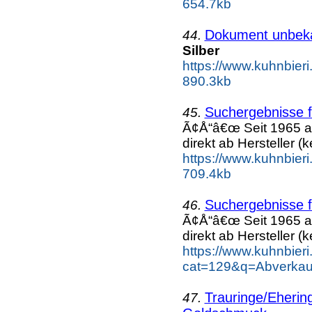
654.7kb
Dokument unbek
44.
Silber
https://www.kuhnbieri.
890.3kb
Suchergebnisse f
45.
Ã¢Å“â€œ Seit 1965 a
direkt ab Hersteller (k
https://www.kuhnbier
709.4kb
Suchergebnisse f
46.
Ã¢Å“â€œ Seit 1965 a
direkt ab Hersteller (k
https://www.kuhnbieri
cat=129&q=Abverkauf
Trauringe/Eherin
47.